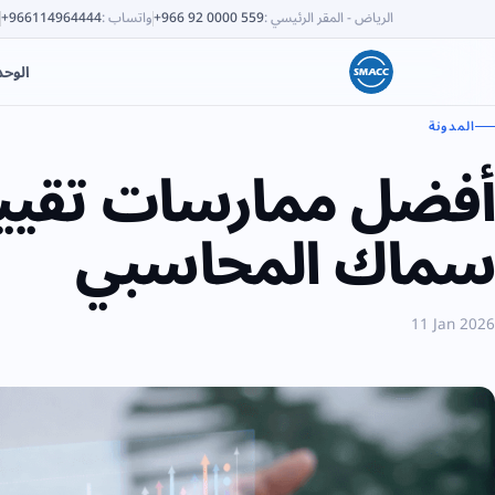
الرياض - المقر الرئيسي
:
+966 92 0000 559
واتساب
:
+966114964444
الوح
المدونة
أفضل ممارسات تقييم 
سماك المحاسبي
11 Jan 2026