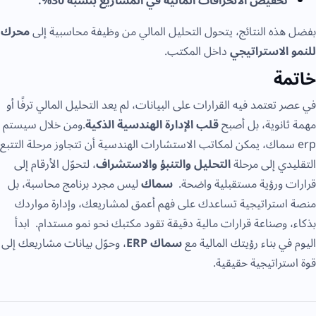
تخفيض الانحرافات المالية في المشاريع بنسبة 30%.
بفضل هذه النتائج، يتحول التحليل المالي من وظيفة محاسبية إلى
محرك
للنمو الاستراتيجي
داخل المكتب.
خاتمة
في عصر تعتمد فيه القرارات على البيانات، لم يعد التحليل المالي ترفًا أو
مهمة ثانوية، بل أصبح
قلب الإدارة الهندسية الذكية
.ومن خلال سيستم
erp سماك، يمكن لمكاتب الاستشارات الهندسية أن تتجاوز مرحلة التتبع
التقليدي إلى مرحلة
التحليل والتنبؤ والاستشراف
، لتحوّل الأرقام إلى
قرارات ورؤية مستقبلية واضحة.
سماك
ليس مجرد برنامج محاسبة، بل
منصة استراتيجية تساعدك على فهم أعمق لمشاريعك، وإدارة مواردك
بذكاء، وصناعة قرارات مالية دقيقة تقود مكتبك نحو نمو مستدام. ابدأ
اليوم في بناء رؤيتك المالية مع
سماك ERP
، وحوّل بيانات مشاريعك إلى
قوة استراتيجية حقيقية.