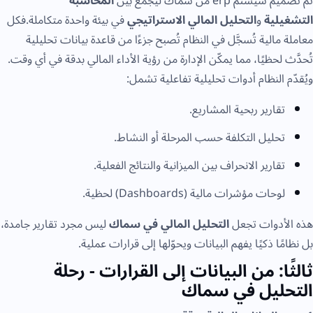
تم تصميم سيستم erp من سماك ليجمع بين
المحاسبة
التشغيلية
و
التحليل المالي الاستراتيجي
في بيئة واحدة متكاملة.فكل
معاملة مالية تُسجَّل في النظام تُصبح جزءًا من قاعدة بيانات تحليلية
تُحدَّث لحظيًا، مما يمكّن الإدارة من رؤية الأداء المالي بدقة في أي وقت.
ويُقدّم النظام أدوات تحليلية تفاعلية تشمل:
تقارير ربحية المشاريع.
تحليل التكلفة حسب المرحلة أو النشاط.
تقارير الانحراف بين الميزانية والنتائج الفعلية.
لوحات مؤشرات مالية (Dashboards) لحظية.
هذه الأدوات تجعل
التحليل المالي في سماك
ليس مجرد تقارير جامدة،
بل نظامًا ذكيًا يفهم البيانات ويحوّلها إلى قرارات عملية.
ثالثًا: من البيانات إلى القرارات - رحلة
التحليل في سماك