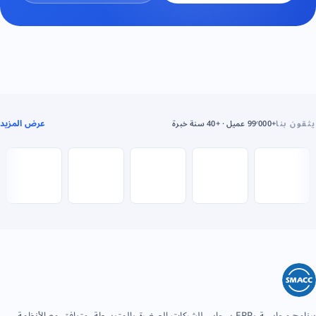
عرض المزيد
يثقون بنا
+99٬000 عميل · +40 سنة خبرة
برنامج محاسبة وERP سحابي للشركات الصغيرة والمتوسطة. متوافق مع الأنظمة