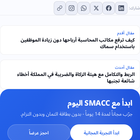
شارك:
مقال أقدم
كيف ترفع مكاتب المحاسبة أرباحها دون زيادة الموظفين
باستخدام سماك
مقال أحدث
الربط والتكامل مع هيئة الزكاة والضريبة في المملكة أخطاء
شائعة تجنبها
ابدأ مع SMACC اليوم
جرّب مجاناً لمدة 14 يوماً - بدون بطاقة ائتمان وبدون التزام.
ابدأ التجربة المجانية
احجز عرضاً