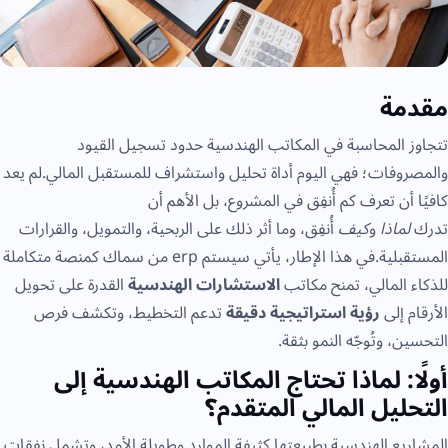
مقدمة
تتجاوز المحاسبة في المكاتب الهندسية حدود تسجيل القيود
والمصروفات؛ فهي اليوم أداة تحليل واستشراف للمستقبل المالي.لم يعد
كافيًا أن تعرف كم أُنفِق في المشروع، بل الأهم أن
تدرك
لماذا
و
كيف
أُنفِق، وما أثر ذلك على الربحية، والتمويل، والقرارات
المستقبلية.في هذا الإطار، يأتي سيستم erp من سماك كمنصة متكاملة
للذكاء المالي، تمنح مكاتب
الاستشارات الهندسية
القدرة على تحويل
الأرقام إلى
رؤية استراتيجية دقيقة
تدعم التخطيط، وتكشف فرص
التحسين، وتُوجّه النمو بثقة.
أولًا: لماذا تحتاج المكاتب الهندسية إلى
التحليل المالي المتقدم؟
المشاريع الهندسية بطبيعتها كثيفة الموارد وطويلة الأمد، وتشمل نفقات