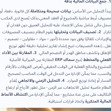
1. جمع البيانات المالية بدقة
يبدأ التحليل من الأساس:
بيانات صحيحة ومتكاملة
.كل فاتورة، دفعة، أو
مصروف تُربط مباشرة بالمشروع أو العقد المعني.بذلك يُصبح لدى المكتب
سجل مالي شامل يمكن الاعتماد عليه للتحليل العميق دون فقدان أو
تكرار.
2. تصنيف البيانات وتحليلها
يقوم النظام بتصنيف المصروفات
والإيرادات تلقائيًا وفق بنود محددة (أجور – مواد – مقاولين – تصميم –
نقل…).هذه التصنيفات تتيح إنشاء تقارير تحليلية دقيقة تُظهر توزيع
الإنفاق وتكشف مناطق الهدر أو التضخم المالي.
3. المقارنة بين الأداء
الفعلي والمخطط
يُتيح
سماك ERP
المقارنة بين الميزانية الأصلية
للمشروع والنتائج الفعلية في الوقت الحقيقي.تُعرض الفروقات بالأرقام
والنسب، مما يمكّن الإدارة من التدخل في الوقت المناسب لتصحيح
المسار أو إعادة توزيع الموارد.
4. التحليل الزمني والاتجاهي
يُقدّم
النظام خاصية تحليل الاتجاهات عبر الزمن - مثل تطور الأرباح أو ارتفاع
التكاليف على مدى عدة مشاريع - مما يُمكّن الإدارة من
اكتشاف الأنماط
المالية المتكررة
واتخاذ قرارات استباقية.