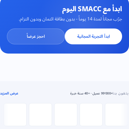
ابدأ مع SMACC اليوم
جرّب مجاناً لمدة 14 يوماً - بدون بطاقة ائتمان وبدون التزام.
ابدأ التجربة المجانية
احجز عرضاً
عرض المزيد
يثقون بنا
+99٬000 عميل · +40 سنة خبرة