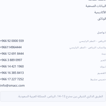
البيانات الصحفية
الأكاديمية
الوثائق
تواصل
+966 92 0000 559
الرياض - المقر الرئيسي
+966114964444
واتساب الرياض - المقر الرئيسي
+966 12 691 8444
جدة
+966 3 889 0997
الخبر
+966 14 421 1960
تبوك
+966 16 385 8413
القصيم
+966 17 227 7252
خميس مشيط
info@smacc.com
الطريق الدائري الشرقي بين مخرج 13–14، الرياض، المملكة العربية السعودية.