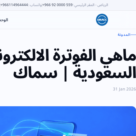
الرياض - المقر الرئيسي
:
+966 92 0000 559
واتساب
:
+966114964444
الوح
المدونة
ماهي الفوترة الالكترون
السعودية | سماك
31 Jan 2026