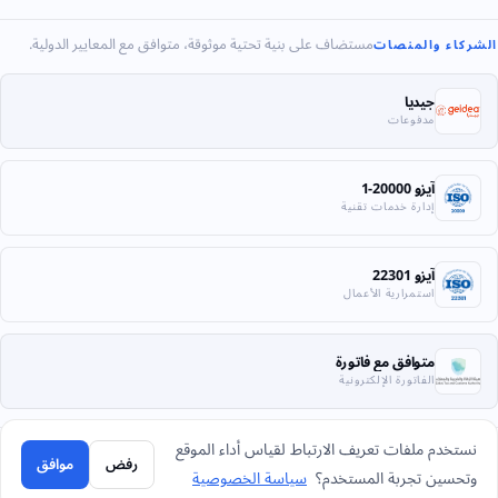
مستضاف على بنية تحتية موثوقة، متوافق مع المعايير الدولية.
الشركاء والمنصات
جيديا
مدفوعات
آيزو 20000-1
إدارة خدمات تقنية
آيزو 22301
استمرارية الأعمال
متوافق مع فاتورة
الفاتورة الإلكترونية
نستخدم ملفات تعريف الارتباط لقياس أداء الموقع
رفض
موافق
© 2026 شركة بحر العرب لأنظمة المعلومات. كل الحقوق محفوظة.
وتحسين تجربة المستخدم؟
سياسة الخصوصية
الخصوصية
الشروط
الإرجاع
خريطة الموقع