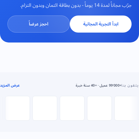
جرّب مجاناً لمدة 14 يوماً - بدون بطاقة ائتمان وبدون التزام.
ابدأ التجربة المجانية
احجز عرضاً
عرض المزيد
يثقون بنا
+99٬000 عميل · +40 سنة خبرة