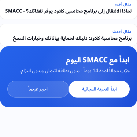
مقال أقدم
لماذا الانتقال إلى برنامج محاسبي كلاود يوفر نفقاتك؟ - SMACC
مقال أحدث
برنامج محاسبة كلاود: دليلك لحماية بياناتك وخيارات النسخ
ابدأ مع SMACC اليوم
جرّب مجاناً لمدة 14 يوماً - بدون بطاقة ائتمان وبدون التزام.
ابدأ التجربة المجانية
احجز عرضاً