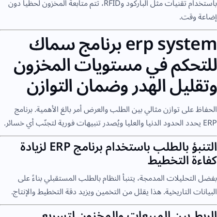
باستخدام تقنيات مثل الباركود وRFID، تتم متابعة المخزون لحظياً دون
إضاعة وقت.
erp system برنامج سماك
للتحكم في مستويات المخزون
وتقليل الهدر وضمان التوازن
الحفاظ على توازن مثالي بين الطلب والعرض أمر بالغ الأهمية. برنامج
ERP يحدد الحدود الدنيا والعليا ويُصدر تنبيهات فورية لتجنّب أي خسائر.
التنبؤ بالطلب باستخدام برنامج ERP لزيادة
كفاءة التخطيط
بفضل التحليلات المدمجة، يتنبأ النظام بالطلب المستقبلي بناءً على
البيانات التاريخية. هذا يقلل من التخمين ويزيد دقة التخطيط والإنتاج.
الربط بين المبيعات والمخزون لتسريع