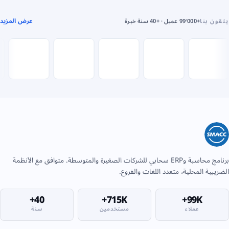
عرض المزيد
يثقون بنا
+99٬000 عميل · +40 سنة خبرة
برنامج محاسبة وERP سحابي للشركات الصغيرة والمتوسطة. متوافق مع الأنظمة
الضريبية المحلية، متعدد اللغات والفروع.
40+
715K+
99K+
عملاء
مستخدمين
سنة