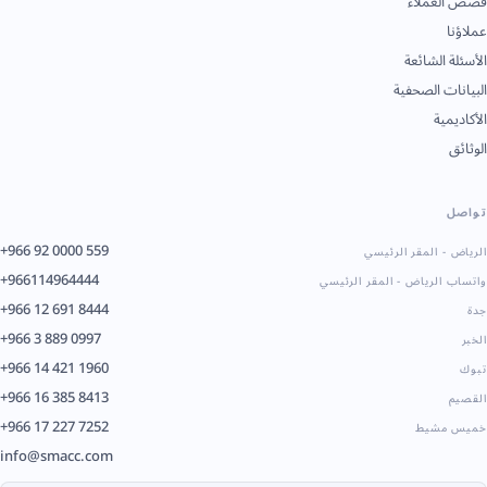
قصص العملاء
عملاؤنا
الأسئلة الشائعة
البيانات الصحفية
الأكاديمية
الوثائق
تواصل
+966 92 0000 559
الرياض - المقر الرئيسي
+966114964444
واتساب الرياض - المقر الرئيسي
+966 12 691 8444
جدة
+966 3 889 0997
الخبر
+966 14 421 1960
تبوك
+966 16 385 8413
القصيم
+966 17 227 7252
خميس مشيط
info@smacc.com