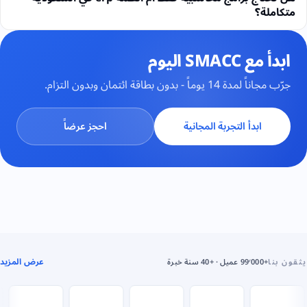
متكاملة؟
ابدأ مع SMACC اليوم
جرّب مجاناً لمدة 14 يوماً - بدون بطاقة ائتمان وبدون التزام.
ابدأ التجربة المجانية
احجز عرضاً
عرض المزيد
يثقون بنا
+99٬000 عميل · +40 سنة خبرة