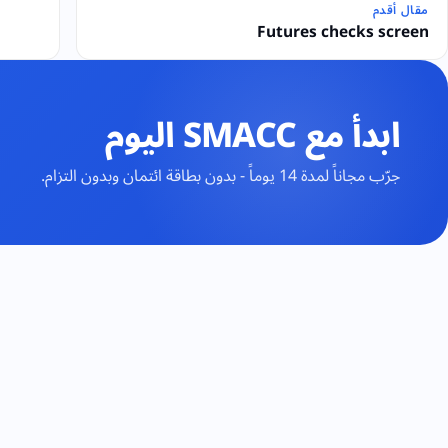
مقال أقدم
Futures checks screen
ابدأ مع SMACC اليوم
جرّب مجاناً لمدة 14 يوماً - بدون بطاقة ائتمان وبدون التزام.