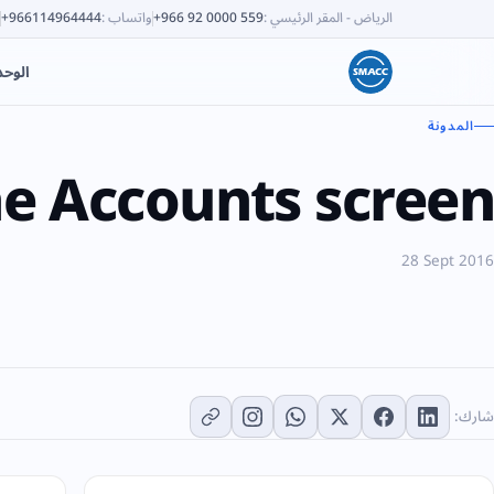
الرياض - المقر الرئيسي
:
+966 92 0000 559
واتساب
:
+966114964444
الوح
المدونة
e Accounts screen
28 Sept 2016
شارك: