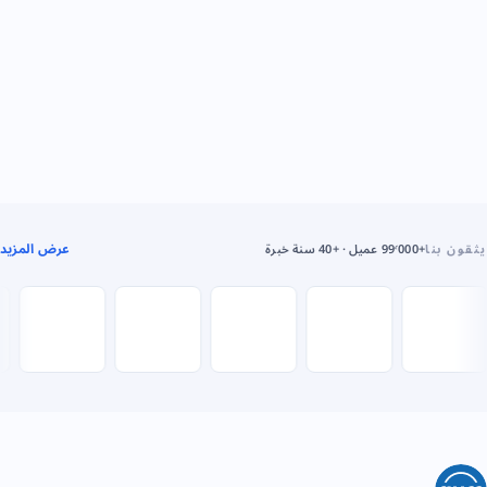
عرض المزيد
يثقون بنا
+99٬000 عميل · +40 سنة خبرة