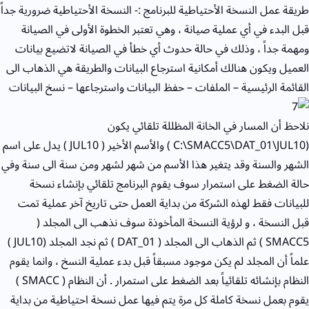
طريقة عمل النسخة الأحتياطية للبرنامج :- النسخة الأحتياطية ضرورية جداً
قبل البدء في أي عملية صيانة ، وهي تعتبر الخطوة الأولى في الصيانة
ومهمة جداً ، وذلك في حالة حدوث أي خطأ في الصيانة لاتضيع بيانات
العميل ويكون هنالك أمكانية استرجاع البيانات والطريقة هي الذهاب الى
القائمة الرئيسية – الملفات – حفظ البيانات واسترجاعها – نسخ البيانات
نلاحظ أن المسار في الخانة المظللة تلقائي يكون
(C:\SMACC5\DAT_01\JUL10 ) والأسم الأخير ( JUL10 ) يدل على اسم
الشهر والسنة وقد يتغير هذا الأسم من شهر لشهر ومن سنة الى سنة وفي
حالة الضغط على استمرار سوف يقوم البرنامج تلقائي بإنشاء نسخة
للبيانات فقط لهذه الشركة من بداية العمل حتى تاريخ آخر عملية تمت
قبل النسخة ، و لرؤية النسخة المأخوذة سوف نذهب الى المجلد (
SMACC5 ) ثم الذهاب الى المجلد ( DAT_01 ) ثم نجد المجلد (JUL10 )
علماً أن المجلد لم يكن موجود مسبقاً قبل بدء عملية النسخ ، وانما يقوم
النظام بإنشائه تلقائياً بعد الضغط على استمرار . أن النظام ( SMACC )
يقوم بعمل نسخة كاملة كل مرة يتم فيها عمل نسخة احتياطية من بداية