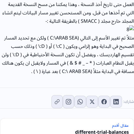
العمل حتى تاريخ أخذ النسخة ، وهذا يمكننا من مسح النسخة القديمة
التي تم أخذها من قبل. ومن المستحسن تغيير مسار البيانات ليتم انشاء
المجلد خارج مجلد ( SMACC ) بالطريقة التالية :-
مثلاً تم تغيير الأسم إلى التالي (C:\ARAB SEA ) ولكن مع تحديد المسار
الصحيح في البداية وهو إلزامي ويكون ( C:\ ) أو ( D:\ ) وذلك حسب
تقسيم الهارديسك ، ويفضل أن تكون النسخة الأحتياطية في ( D:\ ) ولن
يقبل النظام العبارات ( * – _ # $ & ) في المسار ولايقبل ان يكون هنالك
مسافة في البداية مثلاً (C:\ ARAB SEA ) بعد عبارة ( \ ) .
شارك:
مقال أقدم
different-trial-balances