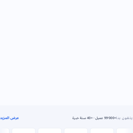
عرض المزيد
يثقون بنا
+99٬000 عميل · +40 سنة خبرة