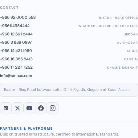
CONTACT
+966 92 0000 559
RIYADH - HEAD OFFICE
+966114964444
WHATSAPP RIYADH - HEAD OFFICE
+966 12 691 8444
JEDDAH
+966 3 889 0997
AL-KHOBAR
+966 14 421 1960
TABUK
+966 16 385 8413
QASSIM
+966 17 227 7252
KHAMIS MUSHAIT
info@smacc.com
Eastern Ring Road between exits 13–14, Riyadh, Kingdom of Saudi Arabia.
PARTNERS & PLATFORMS
Built on trusted infrastructure, certified to international standards.