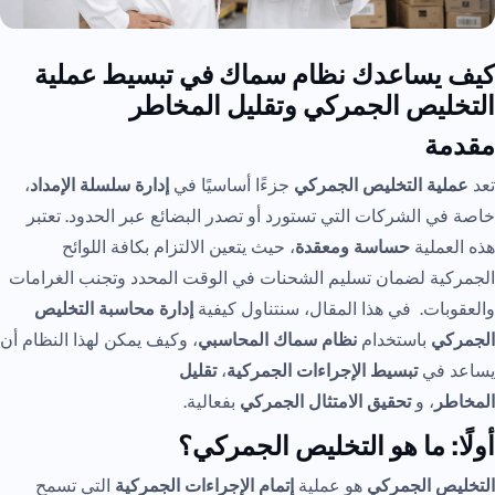
كيف يساعدك نظام سماك في تبسيط عملية
التخليص الجمركي وتقليل المخاطر
مقدمة
تعد
عملية التخليص الجمركي
جزءًا أساسيًا في
إدارة سلسلة الإمداد
،
خاصة في الشركات التي تستورد أو تصدر البضائع عبر الحدود. تعتبر
هذه العملية
حساسة ومعقدة
، حيث يتعين الالتزام بكافة اللوائح
الجمركية لضمان تسليم الشحنات في الوقت المحدد وتجنب الغرامات
والعقوبات. في هذا المقال، سنتناول كيفية
إدارة محاسبة التخليص
الجمركي
باستخدام
نظام سماك المحاسبي
، وكيف يمكن لهذا النظام أن
يساعد في
تبسيط الإجراءات الجمركية
،
تقليل
المخاطر
، و
تحقيق الامتثال الجمركي
بفعالية.
أولًا: ما هو التخليص الجمركي؟
التخليص الجمركي
هو عملية
إتمام الإجراءات الجمركية
التي تسمح