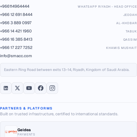
+966114964444
WHATSAPP RIYADH - HEAD OFFICE
+966 12 691 8444
JEDDAH
+966 3 889 0997
AL-KHOBAR
+966 14 421 1960
TABUK
+966 16 385 8413
QASSIM
+966 17 227 7252
KHAMIS MUSHAIT
info@smacc.com
Eastern Ring Road between exits 13–14, Riyadh, Kingdom of Saudi Arabia.
PARTNERS & PLATFORMS
Built on trusted infrastructure, certified to international standards.
Geidea
PAYMENTS