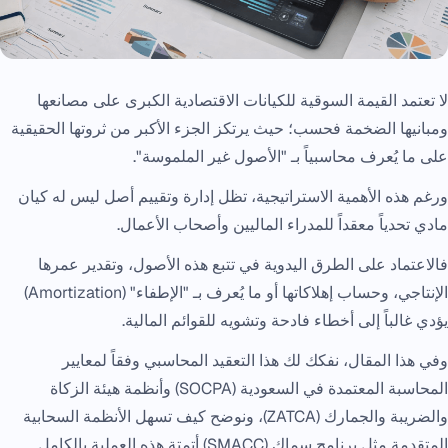
لا تعتمد القيمة السوقية للكيانات الاقتصادية الكبرى على مصانعها
ومبانيها الضخمة فحسب؛ حيث يرتكز الجزء الأكبر من ثروتها الحقيقية
على ما يُعرف محاسبياً بـ "الأصول غير الملموسة".
ورغم هذه الأهمية الاستراتيجية، تظل إدارة وتقييم أصل ليس له كيان
مادي تحدياً معقداً للمدراء الماليين وأصحاب الأعمال.
فالاعتماد على الطرق اليدوية في تتبع هذه الأصول، وتقدير عمرها
الإنتاجي، وحساب إهلاكاتها أو ما يُعرف بـ "الإطفاء" (Amortization)
يؤدي غالباً إلى أخطاء فادحة وتشويه للقوائم المالية.
وفي هذا المقال، نفكك لك هذا التعقيد المحاسبي وفقاً لمعايير
المحاسبة المعتمدة في السعودية (SOCPA) وأنظمة هيئة الزكاة
والضريبة والجمارك (ZATCA)، ونوضح كيف تسهل الأنظمة السحابية
المتقدمة مثل برنامج سماك (SMACC) أتمتة هذه العملية بالكامل