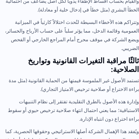
والقيام بحساب أقساط الإطفاء يدوياً لكل أصل يضاعف من احتمالية
الخطأ البشري (مثل خطأ في إدخال خلية أو معادلة).
وتتراكم هذه الأخطاء البسيطة لتُحدث اختلالاً كارثياً في الميزانية
العمومية وقائمة الدخل، مما يؤثر سلباً على حساب الأرباح والخسائر،
ويضع الشركة في موقف محرج أمام المراجع الخارجي أو الفحص
الضريبي.
ثالثًا مراقبة التغيرات القانونية وتواريخ
الصلاحية:
تستمد الأصول غير الملموسة قيمتها من الحماية القانونية (مثل مدة
براءة الاختراع أو صلاحية ترخيص الامتياز التجاري).
وإدارة هذه الأصول بالطرق التقليدية تفتقر إلى نظام التنبيهات
الاستباقية؛ مما يعني احتمال انتهاء صلاحية ترخيص حيوي أو سقوط
براءة اختراع دون انتباه الإدارة.
ويُفقد هذا الإهمال الشركة أصلها الاستراتيجي وحقوقها الحصرية، كما