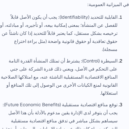
في الميزانية العمومية:
القابلية للتحديد (Identifiability): يجب أن يكون الأصل قابلاً
للفصل عن المنشأة؛ بمعنى إمكانية بيعه، أو تأجيره، أو مبادلته، أو
ترخيصه بشكل مستقل، كما يعتبر قابلاً للتحديد إذا كان ناشئاً عن
حقوق تعاقدية أو حقوق قانونية واضحة (مثل براءة اختراع
مسجلة).
السيطرة (Control): يشترط أن تمتلك المنشأة القدرة التامة
على التحكم في الأصل، ويعني ذلك قدرة الشركة على جني
المنافع الاقتصادية المستقبلية الناشئة عنه، مع امتلاكها الصلاحية
القانونية لمنع الكيانات الأخرى من الوصول إلى تلك المنافع أو
استغلالها.
توقع منافع اقتصادية مستقبلية (Future Economic Benefits):
يجب أن يتوفر لدى الإدارة يقين مدعوم بالأدلة بأن هذا الأصل
سيساهم بشكل مباشر في تدفق منافع اقتصادية مستقبلية
للشركة، سواء كان ذلك عبر زيادة الإيرادات والمبيعات، أو تحقيق