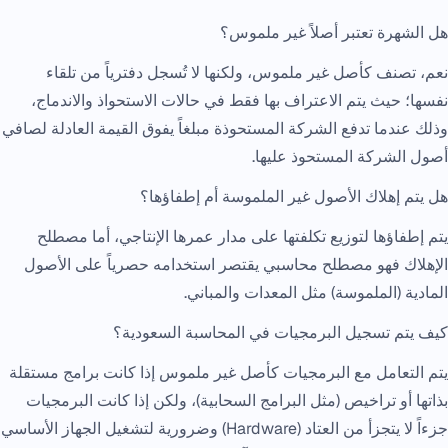
هل الشهرة تعتبر أصلاً غير ملموس؟
نعم، تصنف كأصل غير ملموس، ولكنها لا تُسجل دفترياً من تلقاء
نفسها؛ حيث يتم الاعتراف بها فقط في حالات الاستحواذ والاندماج،
وذلك عندما تدفع الشركة المستحوذة مبلغاً يفوق القيمة العادلة لصافي
أصول الشركة المستحوذ عليها.
هل يتم إهلاك الأصول غير الملموسة أم إطفاؤها؟
يتم إطفاؤها لتوزيع تكلفتها على مدار عمرها الإنتاجي، أما مصطلح
الإهلاك فهو مصطلح محاسبي يقتصر استخدامه حصرياً على الأصول
المادية (الملموسة) مثل المعدات والمباني.
كيف يتم تسجيل البرمجيات في المحاسبة السعودية؟
يتم التعامل مع البرمجيات كأصل غير ملموس إذا كانت برامج مستقلة
بذاتها أو تراخيص (مثل البرامج السحابية)، ولكن إذا كانت البرمجيات
جزءاً لا يتجزأ من العتاد (Hardware) وضرورية لتشغيل الجهاز الأساسي