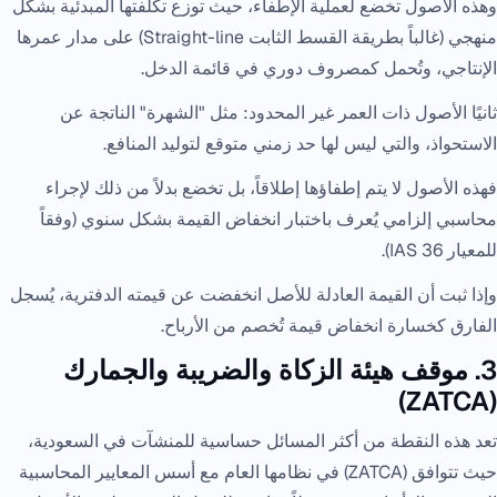
وهذه الأصول تخضع لعملية الإطفاء، حيث توزع تكلفتها المبدئية بشكل
منهجي (غالباً بطريقة القسط الثابت Straight-line) على مدار عمرها
الإنتاجي، وتُحمل كمصروف دوري في قائمة الدخل.
ثانيًا الأصول ذات العمر غير المحدود: مثل "الشهرة" الناتجة عن
الاستحواذ، والتي ليس لها حد زمني متوقع لتوليد المنافع.
فهذه الأصول لا يتم إطفاؤها إطلاقاً، بل تخضع بدلاً من ذلك لإجراء
محاسبي إلزامي يُعرف باختبار انخفاض القيمة بشكل سنوي (وفقاً
للمعيار IAS 36).
وإذا ثبت أن القيمة العادلة للأصل انخفضت عن قيمته الدفترية، يُسجل
الفارق كخسارة انخفاض قيمة تُخصم من الأرباح.
3. موقف هيئة الزكاة والضريبة والجمارك
(ZATCA)
تعد هذه النقطة من أكثر المسائل حساسية للمنشآت في السعودية،
حيث تتوافق (ZATCA) في نظامها العام مع أسس المعايير المحاسبية