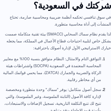
شركتك في السعودية؟
في سوق تنافسي تحكمه أنظمة ضريبية ومحاسبية صارمة، تحتاج
المنشآت إلى أداة محاسبية متطورة.
لذا يقدم نظام سماك السحابي (SMACC) بيئة تقنية متكاملة صممت
بشكل خاص لتلبية احتياجات قطاع الأعمال في المملكة، مما يجعله
خيارك الاستراتيجي الأول لإدارة أصولك باحترافية:
التوافق التام والامتثال: النظام متوافق بنسبة 100% مع معايير
المحاسبة المعتمدة في السعودية (SOCPA) واشتراطات هيئة
الزكاة والضريبة والجمارك (ZATCA)، مما يحمي قوائمك المالية
من أي مخاطر رقابية.
سجل أصول متكامل: يوفر "سماك" وحدة متطورة ومخصصة
لإدارة كافة الأصول (الثابتة الملموسة، وغير الملموسة)، والتي
تتيح لك تتبع التكلفة التاريخية، تسجيل الإضافات والاستبعادات،
وأتمتة قيود الإطفاء بدقة متناهية.