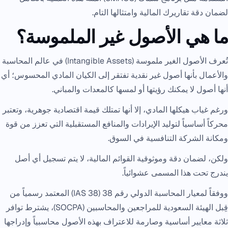
لضمان دقة تقاريرك المالية وامتثالها التام.
ما هي الأصول غير الملموسة؟
تُعرف الأصول الغير ملموسة (Intangible Assets) في عالم المحاسبة
والأعمال بأنها أصول غير نقدية تفتقر إلى الكيان المادي المحسوس؛ أي
أنها أصول لا يمكنك رؤيتها أو لمسها كالمعدات والمباني.
ورغم غياب هيكلها المادي، إلا أنها تمتلك قيمة اقتصادية جوهرية، وتعتبر
محركاً أساسياً لتوليد الإيرادات والمنافع المستقبلية التي تعزز من قوة
ومكانة الشركة التنافسية في السوق.
ولكن، لضمان دقة وموثوقية القوائم المالية، لا يتم تسجيل أي أصل
يندرج تحت هذا المسمى عشوائياً.
ووفقاً لمعيار المحاسبة الدولي رقم 38 (IAS 38) المعتمد رسمياً من
قِبل الهيئة السعودية للمراجعين والمحاسبين (SOCPA)، يشترط توافر
ثلاثة معايير أساسية وصارمة للاعتراف بهذه الأصول محاسبياً وإدراجها