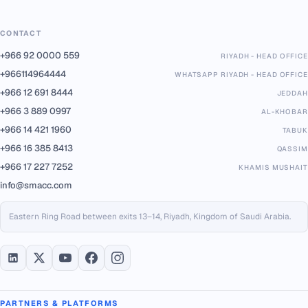
CONTACT
+966 92 0000 559
RIYADH - HEAD OFFICE
+966114964444
WHATSAPP RIYADH - HEAD OFFICE
+966 12 691 8444
JEDDAH
+966 3 889 0997
AL-KHOBAR
+966 14 421 1960
TABUK
+966 16 385 8413
QASSIM
+966 17 227 7252
KHAMIS MUSHAIT
info@smacc.com
Eastern Ring Road between exits 13–14, Riyadh, Kingdom of Saudi Arabia.
PARTNERS & PLATFORMS