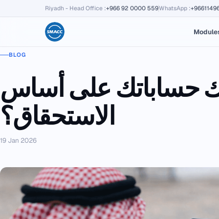
Riyadh - Head Office
:
+966 92 0000 559
WhatsApp
:
+9661149
Module
BLOG
اك حساباتك على أساس
الاستحقاق؟
19 Jan 2026