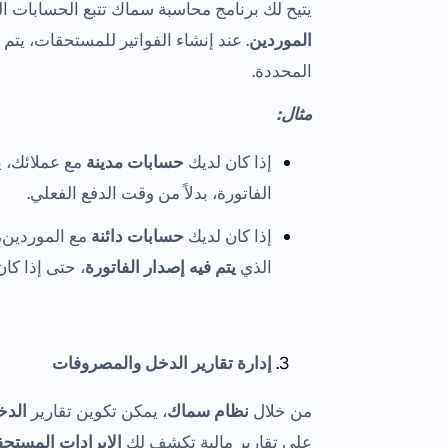
يتيح لك برنامج محاسبة سماك تتبع الحسابات 
الموردين
. عند إنشاء الفواتير للمستحقات، يتم
المحددة.
مثال:
إذا كان لديك
حسابات مدينة
مع عملائك، 
الفاتورة، بدلاً من وقت الدفع الفعلي.
إذا كان لديك
حسابات دائنة
مع الموردين،
الذي
يتم فيه إصدار الفاتورة
، حتى إذا كا
إدارة تقارير الدخل والمصروفات
من خلال
نظام سماك
، يمكن تكوين تقارير
الدخ
على تقارير مالية تكشف لك
الإيرادات المستحق