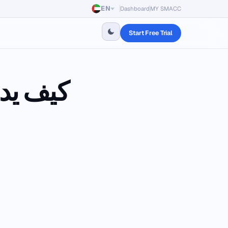
EN
Dashboard
MY SMACC
Start Free Trial
كيف يد