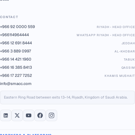
CONTACT
+966 92 0000 559
RIYADH - HEAD OFFICE
+966114964444
WHATSAPP RIYADH - HEAD OFFICE
+966 12 691 8444
JEDDAH
+966 3 889 0997
AL-KHOBAR
+966 14 421 1960
TABUK
+966 16 385 8413
QASSIM
+966 17 227 7252
KHAMIS MUSHAIT
info@smacc.com
Eastern Ring Road between exits 13–14, Riyadh, Kingdom of Saudi Arabia.