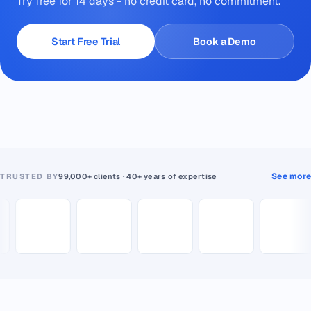
Try free for 14 days - no credit card, no commitment.
Start Free Trial
Book a Demo
See more
TRUSTED BY
99,000+ clients · 40+ years of expertise