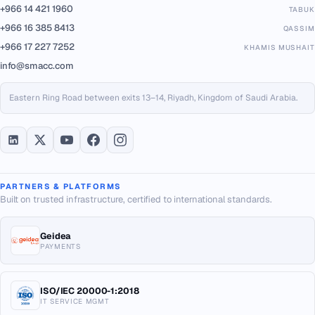
+966 14 421 1960
TABUK
+966 16 385 8413
QASSIM
+966 17 227 7252
KHAMIS MUSHAIT
info@smacc.com
Eastern Ring Road between exits 13–14, Riyadh, Kingdom of Saudi Arabia.
PARTNERS & PLATFORMS
Built on trusted infrastructure, certified to international standards.
Geidea
PAYMENTS
ISO/IEC 20000-1:2018
IT SERVICE MGMT