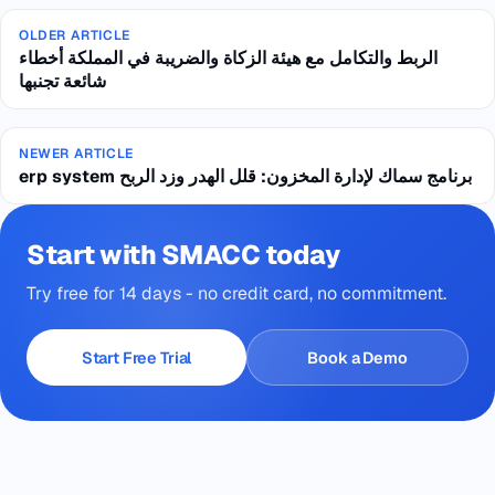
OLDER ARTICLE
الربط والتكامل مع هيئة الزكاة والضريبة في المملكة أخطاء
شائعة تجنبها
NEWER ARTICLE
erp system برنامج سماك لإدارة المخزون: قلل الهدر وزد الربح
Start with SMACC today
Try free for 14 days - no credit card, no commitment.
Start Free Trial
Book a Demo