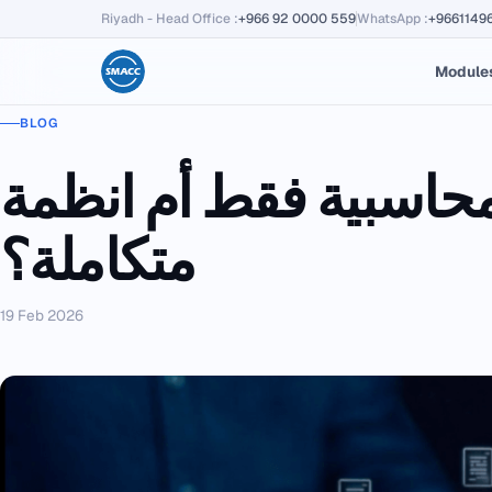
Riyadh - Head Office
:
+966 92 0000 559
WhatsApp
:
+9661149
Module
BLOG
 فقط أم انظمة erp في السعودية
متكاملة؟
19 Feb 2026