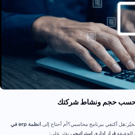
يح حسب حجم ونشاط شركتك
يّر:هل أكتفي ببرنامج محاسبي؟أم أحتاج إلى
انظمة erp في
ي الحقيقة
قرار إداري استراتيجي
يؤثر على: