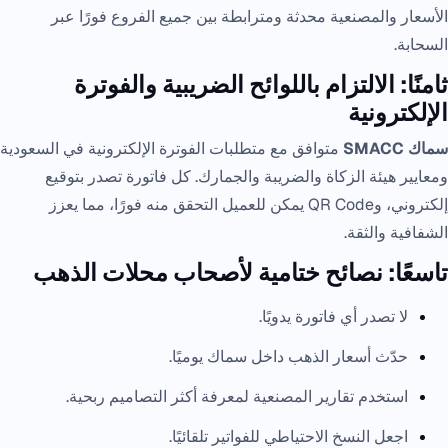
الأسعار والمصنعية محدثة ومترابطة بين جميع الفروع فورًا عبر
السحابة.
ثامنًا: الالتزام باللوائح الضريبية والفوترة
الإلكترونية
سماك SMACC
متوافق مع متطلبات الفوترة الإلكترونية في السعودية
ومعايير هيئة الزكاة والضريبة والجمارك. كل فاتورة تصدر بتوقيع
إلكتروني، وQR Code يمكن للعميل التحقق منه فورًا، مما يعزز
الشفافية والثقة.
تاسعًا: نصائح ختامية لأصحاب محلات الذهب
لا تصدر أي فاتورة يدويًا.
حدّث أسعار الذهب داخل سماك يوميًا.
استخدم تقارير المصنعية لمعرفة أكثر التصاميم ربحية.
اجعل النسخ الاحتياطي للفواتير تلقائيًا.