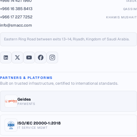
+966 14 421 1960
TABUK
+966 16 385 8413
QASSIM
+966 17 227 7252
KHAMIS MUSHAIT
info@smacc.com
Eastern Ring Road between exits 13–14, Riyadh, Kingdom of Saudi Arabia.
PARTNERS & PLATFORMS
Built on trusted infrastructure, certified to international standards.
Geidea
PAYMENTS
ISO/IEC 20000-1:2018
IT SERVICE MGMT