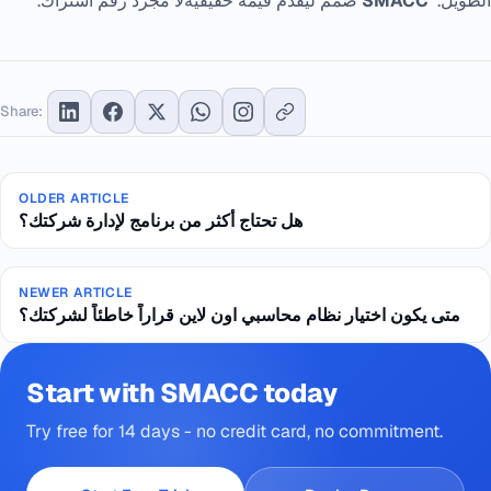
الطويل.
SMACC
صُمم ليقدّم قيمة حقيقيةلا مجرد رقم اشتراك.
Share:
OLDER ARTICLE
هل تحتاج أكثر من برنامج لإدارة شركتك؟
NEWER ARTICLE
متى يكون اختيار نظام محاسبي اون لاين قراراً خاطئاً لشركتك؟
Start with SMACC today
Try free for 14 days - no credit card, no commitment.