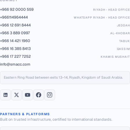
CONTACT
+966 92 0000 559
RIYADH - HEAD OFFICE
+966114964444
WHATSAPP RIYADH - HEAD OFFICE
+966 12 691 8444
JEDDAH
+966 3 889 0997
AL-KHOBAR
+966 14 421 1960
TABUK
+966 16 385 8413
QASSIM
+966 17 227 7252
KHAMIS MUSHAIT
info@smacc.com
Eastern Ring Road between exits 13–14, Riyadh, Kingdom of Saudi Arabia.
PARTNERS & PLATFORMS
Built on trusted infrastructure, certified to international standards.