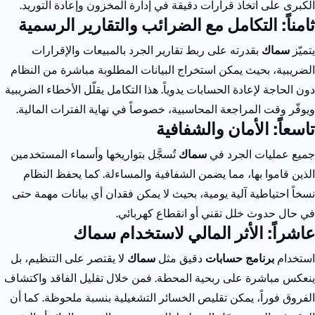
الكبرى على اتخاذ قرارات دقيقة في إدارة المخزون وإعادة التوريد.
ثامناً: التكامل مع الضرائب والتقارير الرسمية
يتميّز
سماك
بقدرته على ربط تقارير الجرد بالمبيعات والإقرارات
الضريبية، بحيث يمكن استخراج البيانات المطلوبة مباشرة من النظام
دون الحاجة لإعادة الحسابات يدوياً.
هذا التكامل يقلّل الأخطاء الضريبية
ويوفّر وقت المراجعة المحاسبية، خصوصاً في نهاية الفترات المالية.
تاسعاً: الأمان والشفافية
جميع عمليات الجرد في
سماك
تُسجَّل بتواريخها وأسماء المستخدمين
الذين قاموا بها، مما يضمن الشفافية والمساءلة.
كما يحفظ النظام
نسخاً احتياطية آلية يومية، بحيث لا يمكن فقدان أي بيانات مهمة حتى
في حال حدوث خلل تقني أو انقطاع كهربائي.
عاشراً: الأثر المالي لاستخدام سماك
استخدام
برنامج حسابات
دقيق مثل
سماك
لا يقتصر على التنظيم، بل
ينعكس مباشرة على ربحية المحطة.
فمن خلال تقليل الفاقد واكتشاف
الفروق فوراً، يمكن تقليص الخسائر التشغيلية بنسبة ملحوظة.
كما أن