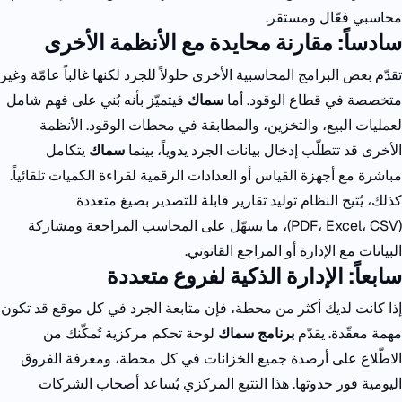
محاسبي فعّال ومستقر.
سادساً: مقارنة محايدة مع الأنظمة الأخرى
تقدّم بعض البرامج المحاسبية الأخرى حلولاً للجرد لكنها غالباً عامّة وغير
متخصصة في قطاع الوقود.
أما
سماك
فيتميّز بأنه بُني على فهم شامل
لعمليات البيع، والتخزين، والمطابقة في محطات الوقود.
الأنظمة
الأخرى قد تتطلّب إدخال بيانات الجرد يدوياً، بينما
سماك
يتكامل
مباشرة مع أجهزة القياس أو العدادات الرقمية لقراءة الكميات تلقائياً.
كذلك، يُتيح النظام توليد تقارير قابلة للتصدير بصيغ متعددة
(
PDF، Excel، CSV
)، ما يسهّل على المحاسب المراجعة ومشاركة
البيانات مع الإدارة أو المراجع القانوني.
سابعاً: الإدارة الذكية لفروع متعددة
إذا كانت لديك أكثر من محطة، فإن متابعة الجرد في كل موقع قد تكون
مهمة معقّدة.
يقدّم
برنامج سماك
لوحة تحكم مركزية تُمكّنك من
الاطّلاع على أرصدة جميع الخزانات في كل محطة، ومعرفة الفروق
اليومية فور حدوثها.
هذا التتبع المركزي يُساعد أصحاب الشركات