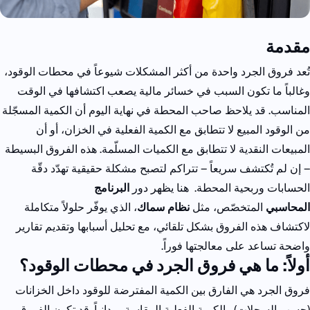
مقدمة
تُعد فروق الجرد واحدة من أكثر المشكلات شيوعاً في محطات الوقود،
وغالباً ما تكون السبب في خسائر مالية يصعب اكتشافها في الوقت
المناسب.
قد يلاحظ صاحب المحطة في نهاية اليوم أن الكمية المسجّلة
من الوقود المبيع لا تتطابق مع الكمية الفعلية في الخزان، أو أن
المبيعات النقدية لا تتطابق مع الكميات المسلّمة. هذه الفروق البسيطة
– إن لم تُكتشف سريعاً – تتراكم لتصبح مشكلة حقيقية تهدّد دقّة
الحسابات وربحية المحطة.
هنا يظهر دور
البرنامج
المحاسبي
المتخصّص، مثل
نظام سماك
، الذي يوفّر حلولاً متكاملة
لاكتشاف هذه الفروق بشكل تلقائي، مع تحليل أسبابها وتقديم تقارير
واضحة تساعد على معالجتها فوراً.
أولاً: ما هي فروق الجرد في محطات الوقود؟
فروق الجرد هي الفارق بين الكمية المفترضة للوقود داخل الخزانات
(حسب السجلات) والكمية الفعلية المقاسة ميدانياً.
قد تكون الفروق