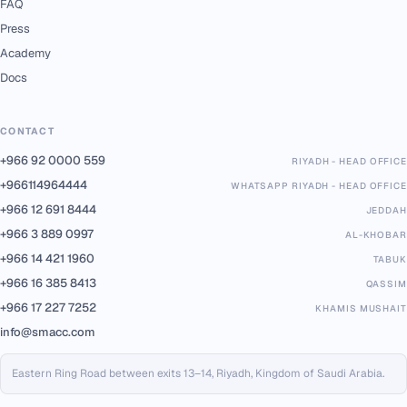
FAQ
Press
Academy
Docs
CONTACT
+966 92 0000 559
RIYADH - HEAD OFFICE
+966114964444
WHATSAPP RIYADH - HEAD OFFICE
+966 12 691 8444
JEDDAH
+966 3 889 0997
AL-KHOBAR
+966 14 421 1960
TABUK
+966 16 385 8413
QASSIM
+966 17 227 7252
KHAMIS MUSHAIT
info@smacc.com
Eastern Ring Road between exits 13–14, Riyadh, Kingdom of Saudi Arabia.