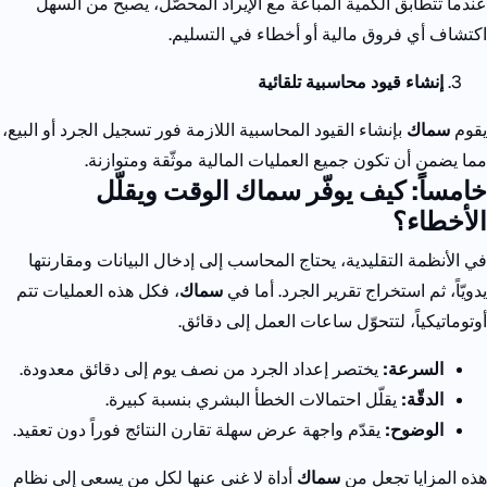
عندما تتطابق الكمية المباعة مع الإيراد المحصّل، يصبح من السهل
اكتشاف أي فروق مالية أو أخطاء في التسليم.
إنشاء قيود محاسبية تلقائية
يقوم
سماك
بإنشاء القيود المحاسبية اللازمة فور تسجيل الجرد أو البيع،
مما يضمن أن تكون جميع العمليات المالية موثّقة ومتوازنة.
خامساً: كيف يوفّر سماك الوقت ويقلّل
الأخطاء؟
في الأنظمة التقليدية، يحتاج المحاسب إلى إدخال البيانات ومقارنتها
يدويّاً، ثم استخراج تقرير الجرد.
أما في
سماك
، فكل هذه العمليات تتم
أوتوماتيكياً، لتتحوّل ساعات العمل إلى دقائق.
السرعة:
يختصر إعداد الجرد من نصف يوم إلى دقائق معدودة.
الدقّة:
يقلّل احتمالات الخطأ البشري بنسبة كبيرة.
الوضوح:
يقدّم واجهة عرض سهلة تقارن النتائج فوراً دون تعقيد.
هذه المزايا تجعل من
سماك
أداة لا غنى عنها لكل من يسعى إلى نظام