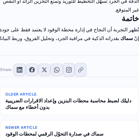
الدقة في الجرد تسهّل التخطيط للتوريد وتمنع التخزين الزائد أو النقص
غير المتوقع.
خاتمة
تُظهر
التجربة
أن
النجاح
في
إدارة
محطة
الوقود
لا
يعتمد
فقط
على
جودة
إنّ
سماك
بقدراته
الذكية
في
مراقبة
الجرد
،
وتحليل
الفروق
،
وربط
البيان
Share:
OLDER ARTICLE
دليلك لضبط محاسبة محطات البنزين وإعداد الاقرارات الضريبية
بدون أخطاء مع سماك
NEWER ARTICLE
سماك في صدارة التحوّل الرقمي لمحطات الوقود