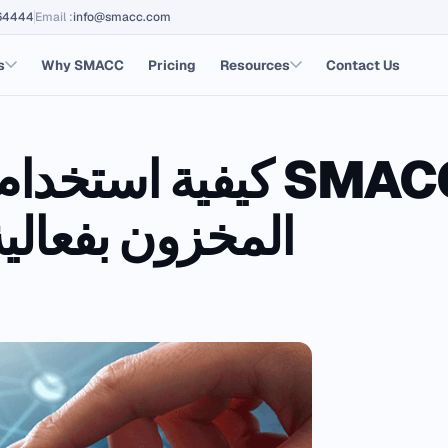
64444
Email
:
info@smacc.com
s
Why SMACC
Pricing
Resources
Contact Us
كيفية استخدام سماك
المخزون بفعالي