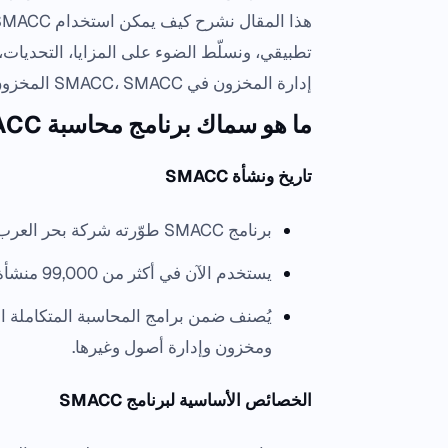
تطبيقي، ونسلّط الضوء على المزايا، التحديات
إدارة المخزون في SMACC، SMACC المخزون، برنامج محاسبة السعودية، نظام مخزون سعودي.
ما هو سماك برنامج محاسبة SMACC؟ لمحة تاريخية وخصائص أساسية
تاريخ ونشأة SMACC
برنامج SMACC طوّرته شركة بحر العرب لأنظمة المعلومات، وأُصدرت النسخة الأولى عام 1988.
يستخدم الآن في أكثر من 99,000 منشأة، مع إصدار حوالي 250 ألف رخصة استخدام.
ومخزون وإدارة أصول وغيرها.
الخصائص الأساسية لبرنامج SMACC