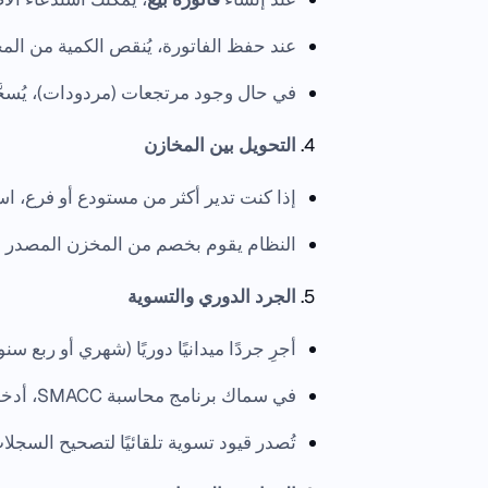
عند حفظ الفاتورة، يُنقص الكمية من المخزون
في حال وجود مرتجعات (مردودات)، يُسجَّ
التحويل بين المخازن
إذا كنت تدير أكثر من مستودع أو فرع، ا
النظام يقوم بخصم من المخزن المصدر و
الجرد الدوري والتسوية
أجرِ جردًا ميدانيًا دوريًا (شهري أو ربع سن
في سماك برنامج محاسبة SMACC، أدخل الكميات الفعلية وادخل الفروقات (زيادة/نقصان).
تُصدر قيود تسوية تلقائيًا لتصحيح السجلا