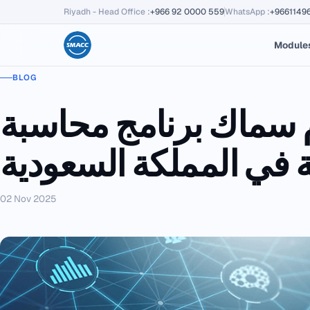
Riyadh - Head Office
:
+966 92 0000 559
WhatsApp
:
+9661149
Module
BLOG
 برنامج محاسبة SMACC لإدارة
ة في المملكة السعودية
02 Nov 2025