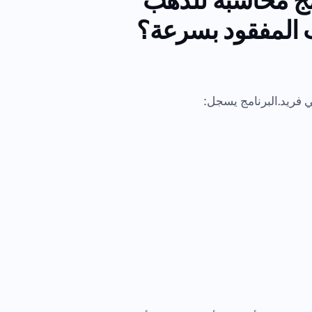
امج محاسبة للذهب
 فريد.البرنامج يسجل: