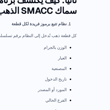
ثانيًا: كيف يكتشف برن
سماك SMACC الذهب المفقود بسرعة؟
نظام تتبع برموز فريدة لكل قطعة
كل قطعة ذهب تُدخل إلى النظام برقم تسلسلي
الوزن بالجرام
العيار
المصنعية
تاريخ الدخول
المورد أو المصدر
الفرع الحالي