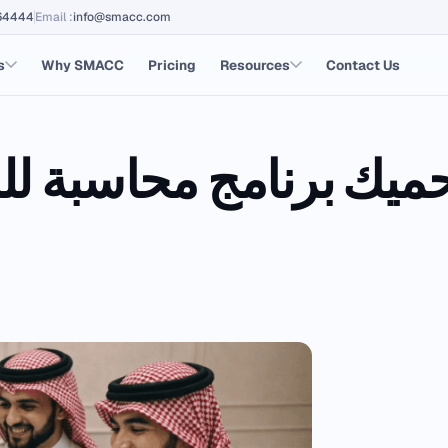
64444
Email
:
info@smacc.com
s
Why SMACC
Pricing
Resources
Contact Us
ميك برنامج محاسبة ل