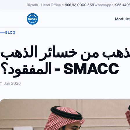
Riyadh - Head Office
:
+966 92 0000 559
WhatsApp
:
+9661149
Module
BLOG
لذهب من خسائر الذهب
المفقود؟ - SMACC
11 Jan 2026