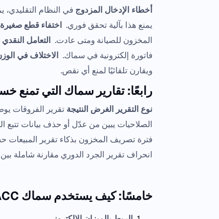
أخطاء الإدخال المزدوج
في النظام التقليدي، 
يمنع هذا بآلية تحقق فوري.
اختفاء قطع صغيرة أ
المخزون للصيانة ومتى عادت.
التعامل النقدي 
فاتورة إلكترونية في سماك.
الاختلاف في الوزن
ويقارن تلقائيًا لمنع أي نقص.
رابعًا: تقارير سماك التي تمنع خس
نوع التقرير
الغرض
النتيجة
تقرير الفروقات يوضح
الصلاحيات يبين من عدّل أو حذف بيانات تتبع ال
فترة تصريف المخزون بذكاء تقرير المبيعات ح
انحراف تقرير الجرد الدوري مقارنة شاملة بين 
خامسًا: كيف يستخدم سماك SMACC التكنولوجيا لحماية الذهب؟
الربط بالميزان الإلكتروني