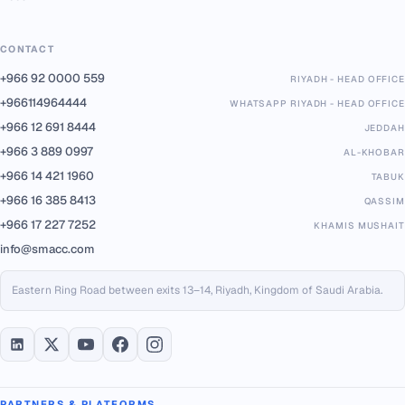
CONTACT
+966 92 0000 559
RIYADH - HEAD OFFICE
+966114964444
WHATSAPP RIYADH - HEAD OFFICE
+966 12 691 8444
JEDDAH
+966 3 889 0997
AL-KHOBAR
+966 14 421 1960
TABUK
+966 16 385 8413
QASSIM
+966 17 227 7252
KHAMIS MUSHAIT
info@smacc.com
Eastern Ring Road between exits 13–14, Riyadh, Kingdom of Saudi Arabia.
PARTNERS & PLATFORMS