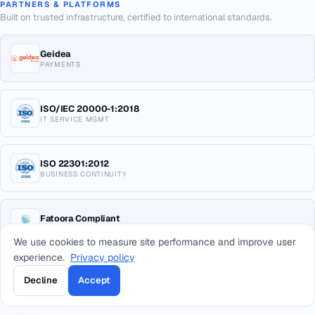
PARTNERS & PLATFORMS
Built on trusted infrastructure, certified to international standards.
Geidea
PAYMENTS
ISO/IEC 20000-1:2018
IT SERVICE MGMT
ISO 22301:2012
BUSINESS CONTINUITY
Fatoora Compliant
E-INVOICING KSA
We use cookies to measure site performance and improve user
experience.
Privacy policy
Decline
Accept
© 2026 Arab Sea Information Systems Co. All rights reserved.
Privacy
Terms
Return Policy
Sitemap