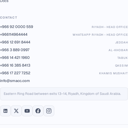
Docs
CONTACT
+966 92 0000 559
RIYADH - HEAD OFFICE
+966114964444
WHATSAPP RIYADH - HEAD OFFICE
+966 12 691 8444
JEDDAH
+966 3 889 0997
AL-KHOBAR
+966 14 421 1960
TABUK
+966 16 385 8413
QASSIM
+966 17 227 7252
KHAMIS MUSHAIT
info@smacc.com
Eastern Ring Road between exits 13–14, Riyadh, Kingdom of Saudi Arabia.