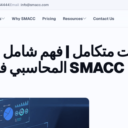
64444
Email
:
info@smacc.com
s
Why SMACC
Pricing
Resources
Contact Us
 متكامل | فهم شامل ل
المحاسبي في إدارة المؤسسات مع SMACC