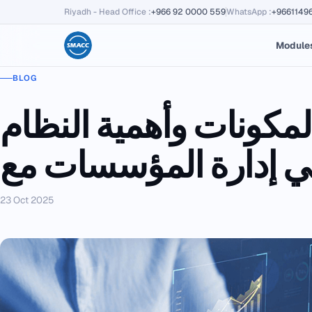
Riyadh - Head Office
:
+966 92 0000 559
WhatsApp
:
+9661149
Module
BLOG
مكونات وأهمية النظام
23 Oct 2025