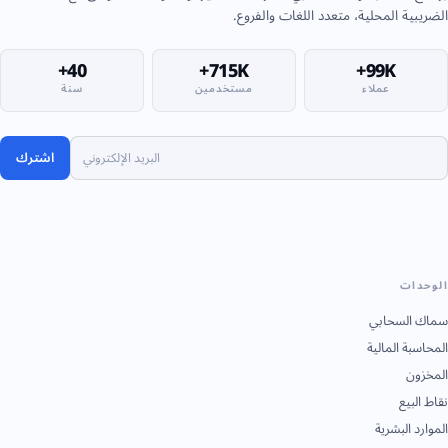
الضريبية المحلية، متعدد اللغات والفروع.
40+
715K+
99K+
عملاء
مستخدمين
سنة
اشترك
الوحدات
سماك السحابي
المحاسبة المالية
المخزون
نقاط البيع
الموارد البشرية