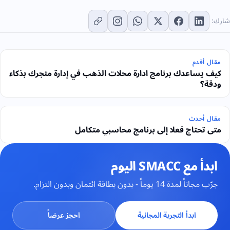
شارك:
مقال أقدم
كيف يساعدك برنامج ادارة محلات الذهب في إدارة متجرك بذكاء
ودقة؟
مقال أحدث
متى تحتاج فعلا إلى برنامج محاسبي متكامل
ابدأ مع SMACC اليوم
جرّب مجاناً لمدة 14 يوماً - بدون بطاقة ائتمان وبدون التزام.
ابدأ التجربة المجانية
احجز عرضاً