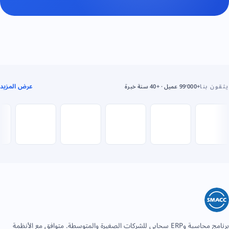
عرض المزيد
يثقون بنا
+99٬000 عميل · +40 سنة خبرة
برنامج محاسبة وERP سحابي للشركات الصغيرة والمتوسطة. متوافق مع الأنظمة