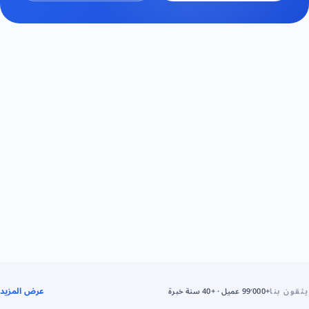
عرض المزيد
يثقون بنا
+99٬000 عميل · +40 سنة خبرة