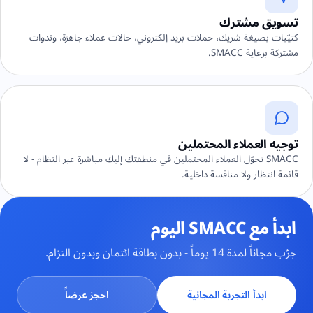
تسويق مشترك
كتيّبات بصيغة شريك، حملات بريد إلكتروني، حالات عملاء جاهزة، وندوات
مشتركة برعاية SMACC.
توجيه العملاء المحتملين
SMACC تحوّل العملاء المحتملين في منطقتك إليك مباشرة عبر النظام - لا
قائمة انتظار ولا منافسة داخلية.
ابدأ مع SMACC اليوم
جرّب مجاناً لمدة 14 يوماً - بدون بطاقة ائتمان وبدون التزام.
ابدأ التجربة المجانية
احجز عرضاً