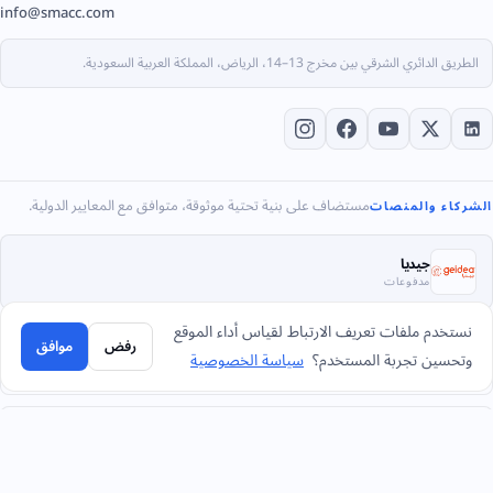
info@smacc.com
الطريق الدائري الشرقي بين مخرج 13–14، الرياض، المملكة العربية السعودية.
مستضاف على بنية تحتية موثوقة، متوافق مع المعايير الدولية.
الشركاء والمنصات
جيديا
مدفوعات
نستخدم ملفات تعريف الارتباط لقياس أداء الموقع
رفض
موافق
آيزو 20000-1
وتحسين تجربة المستخدم؟
سياسة الخصوصية
إدارة خدمات تقنية
آيزو 22301
استمرارية الأعمال