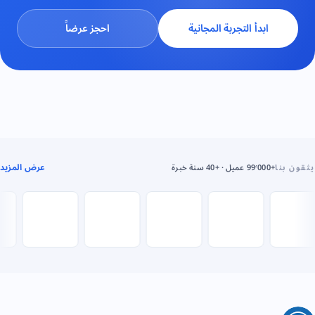
ابدأ التجربة المجانية
احجز عرضاً
عرض المزيد
يثقون بنا
+99٬000 عميل · +40 سنة خبرة