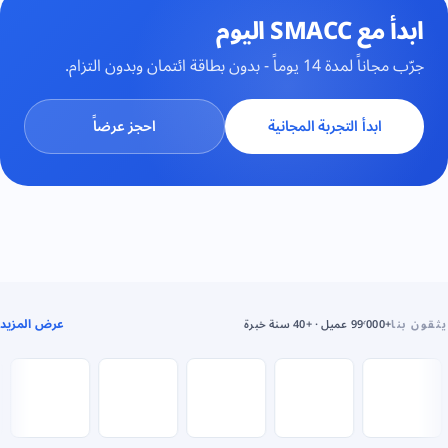
ابدأ مع SMACC اليوم
جرّب مجاناً لمدة 14 يوماً - بدون بطاقة ائتمان وبدون التزام.
ابدأ التجربة المجانية
احجز عرضاً
عرض المزيد
يثقون بنا
+99٬000 عميل · +40 سنة خبرة