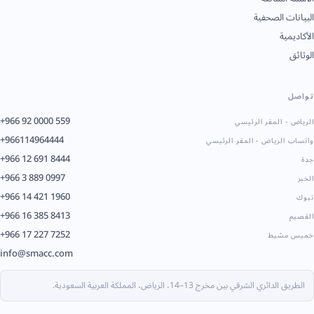
البيانات الصحفية
الأكاديمية
الوثائق
تواصل
+966 92 0000 559
الرياض - المقر الرئيسي
+966114964444
واتساب الرياض - المقر الرئيسي
+966 12 691 8444
جدة
+966 3 889 0997
الخبر
+966 14 421 1960
تبوك
+966 16 385 8413
القصيم
+966 17 227 7252
خميس مشيط
info@smacc.com
الطريق الدائري الشرقي بين مخرج 13–14، الرياض، المملكة العربية السعودية.