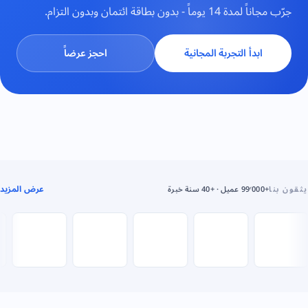
جرّب مجاناً لمدة 14 يوماً - بدون بطاقة ائتمان وبدون التزام.
ابدأ التجربة المجانية
احجز عرضاً
عرض المزيد
يثقون بنا
+99٬000 عميل · +40 سنة خبرة