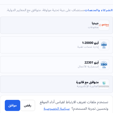
مستضاف على بنية تحتية موثوقة، متوافق مع المعايير الدولية.
الشركاء والمنصات
جيديا
مدفوعات
آيزو 20000-1
إدارة خدمات تقنية
آيزو 22301
استمرارية الأعمال
متوافق مع فاتورة
الفاتورة الإلكترونية
نستخدم ملفات تعريف الارتباط لقياس أداء الموقع
رفض
موافق
© 2026 شركة بحر العرب لأنظمة المعلومات. كل الحقوق محفوظة.
وتحسين تجربة المستخدم؟
سياسة الخصوصية
الخصوصية
الشروط
الإرجاع
خريطة الموقع