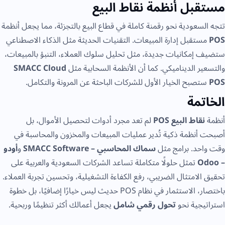
مستقبل أنظمة نقاط البيع
تتجه السعودية نحو رقمنة كاملة في قطاع البيع بالتجزئة، مما يجعل أنظمة
POS
مستقبل إدارة المبيعات. التقنيات الحديثة مثل الذكاء الاصطناعي
ستضيف إمكانيات جديدة، مثل تحليل سلوك العملاء، التنبؤ بالمبيعات،
والتسعير الديناميكي. كما أن الأنظمة السحابية مثل
SMACC Cloud
POS
ستصبح الخيار الأول للشركات الباحثة عن المرونة والتكامل.
الخاتمة
أنظمة
نقاط البيع POS
لم تعد مجرد أدوات لتحصيل الأموال، بل
أصبحت أنظمة ذكية تُدير عمليات المبيعات والمخزون والمحاسبة في
وقت واحد. برامج مثل
سماك المحاسبي – SMACC Software
و
أودو
– Odoo
تمثل حلولًا متكاملة تساعد الشركات السعودية والعربية على
تحقيق الامتثال الضريبي، رفع الكفاءة التشغيلية، وتحسين تجربة العملاء.
باختصار، الاستثمار في نظام POS حديث ليس خيارًا إضافيًا، بل خطوة
استراتيجية نحو
تحول رقمي شامل
يجعل أعمالك أكثر تنظيمًا وربحية.