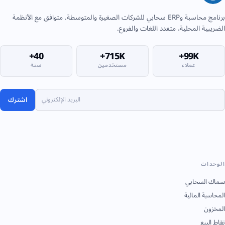
برنامج محاسبة وERP سحابي للشركات الصغيرة والمتوسطة. متوافق مع الأنظمة
الضريبية المحلية، متعدد اللغات والفروع.
40+
715K+
99K+
عملاء
مستخدمين
سنة
اشترك
الوحدات
سماك السحابي
المحاسبة المالية
المخزون
نقاط البيع