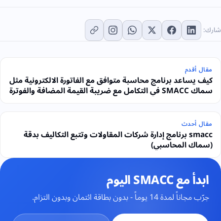
شارك:
مقال أقدم
كيف يساعد برنامج محاسبة متوافق مع الفاتورة الالكترونية مثل
سماك SMACC في التكامل مع ضريبة القيمة المضافة والفوترة
الالكترونية في السعودية
مقال أحدث
smacc برنامج إدارة شركات المقاولات وتتبع التكاليف بدقة
(سماك المحاسبي)
ابدأ مع SMACC اليوم
جرّب مجاناً لمدة 14 يوماً - بدون بطاقة ائتمان وبدون التزام.