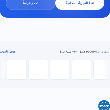
ابدأ التجربة المجانية
احجز عرضاً
عرض المزيد
يثقون بنا
+99٬000 عميل · +40 سنة خبرة