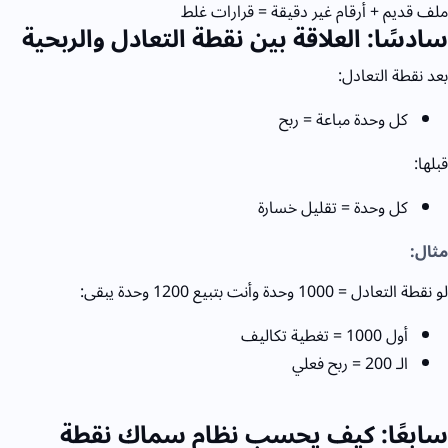
ملف قديم + أرقام غير دقيقة = قرارات غلط
سادسًا: العلاقة بين نقطة التعادل والربحية
بعد نقطة التعادل:
كل وحدة مباعة = ربح
قبلها:
كل وحدة = تقليل خسارة
مثال:
لو نقطة التعادل =
1000
وحدة
وأنت بتبيع
1200
وحدة
يبقى:
أول
1000 = تغطية تكاليف
الـ
200 = ربح فعلي
سابعًا: كيف يحسب نظام سماك نقطة