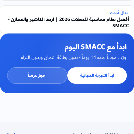
ل أحدث
أفضل نظام محاسبة للمحلات 2026 | اربط الكاشير والمخازن -
SMA
 مع SMACC اليوم
اً لمدة 14 يوماً - بدون بطاقة ائتمان وبدون التزام.
ابدأ التجربة المجانية
احجز عرضاً