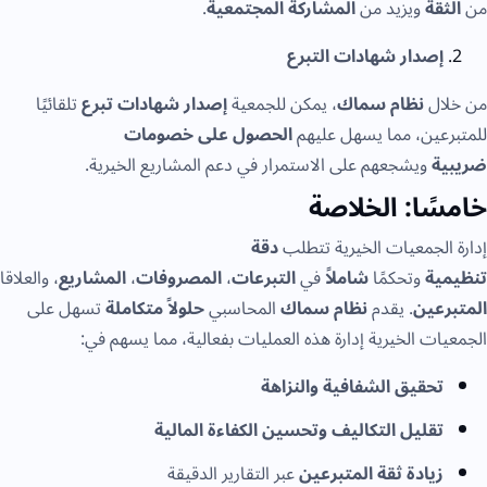
قة
ويزيد من
المشاركة المجتمعية
.
إصدار شهادات التبرع
ال
نظام سماك
، يمكن للجمعية
إصدار شهادات تبرع
تلقائيًا
عين، مما يسهل عليهم
الحصول على خصومات
ة
ويشجعهم على الاستمرار في دعم المشاريع الخيرية.
ًا: الخلاصة
الجمعيات الخيرية تتطلب
دقة
ية
وتحكمًا
شاملاً
في
التبرعات
،
المصروفات
،
المشاريع
، والعلاقات
مع
عين
. يقدم
نظام سماك
المحاسبي
حلولاً متكاملة
تسهل على
ات الخيرية إدارة هذه العمليات بفعالية، مما يسهم في:
تحقيق الشفافية والنزاهة
تقليل التكاليف وتحسين الكفاءة المالية
زيادة ثقة المتبرعين
عبر التقارير الدقيقة