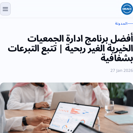
ونة
ل برنامج ادارة الجمعيات
رية الغير ربحية | تتبع التبرعات
افية
27 Ja