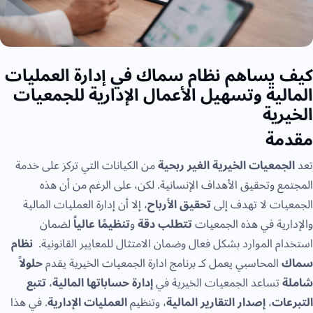
يساهم نظام سماك في إدارة العمليات
لية وتسهيل الأعمال الإدارية للجمعيات
رية
مة
جمعيات الخيرية الغير ربحية
من الكيانات التي تركز على خدمة
ع وتحقيق الأهداف الإنسانية. لكن، على الرغم من أن هذه
ات لا تهدف إلى
تحقيق الأرباح
، إلا أن إدارة العمليات المالية
رية في هذه الجمعيات
تتطلب دقة
و
تنظيمًا عالياً
لضمان
م الموارد بشكل فعال وضمان الامتثال للمعايير القانونية.
نظام
المحاسبي يعمل كـ برنامج ادارة الجمعيات الخيرية يقدم
حلولاً
تساعد الجمعيات الخيرية في
إدارة حساباتها المالية
،
تتبع
ات
،
إصدار التقارير المالية
، وتنظيم
العمليات الإدارية
. في هذا