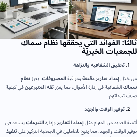
ًا: الفوائد التي يحققها نظام سماك
عيات الخيرية
تحقيق الشفافية والنزاهة
ال
إعداد تقارير دقيقة
ومراقبة
المصروفات
، يعزز
نظام
الشفافية في إدارة الأموال، مما يعزز
ثقة المتبرعين
في كيفية
برعاتهم.
توفير الوقت والجهد
العديد من المهام مثل
إعداد التقارير
وإدارة
التبرعات
يساعد في
الوقت والجهد، مما يتيح للعاملين في الجمعية التركيز على
تنفيذ