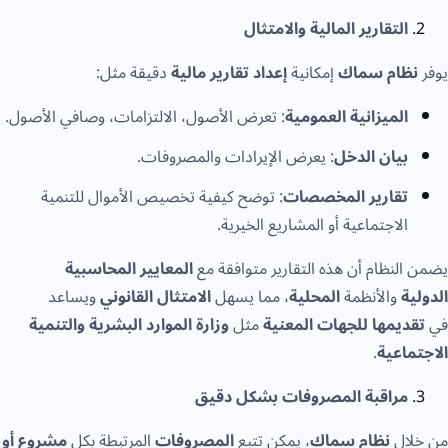
التقارير المالية والامتثال
ظام سماك
إمكانية
إعداد تقارير مالية
دقيقة مثل:
الميزانية العمومية
: تعرض الأصول، الالتزامات، وصافي الأصول.
بيان الدخل
: يعرض الإيرادات والمصروفات.
تقارير المخصصات
: توضح كيفية تخصيص الأموال للتنمية
الاجتماعية أو المشاريع الخيرية.
لنظام أن هذه التقارير متوافقة مع
المعايير المحاسبية
ة
والأنظمة
المحلية
، مما يسهل
الامتثال القانوني
ويساعد
يمها للجهات المعنية
مثل
وزارة الموارد البشرية والتنمية
اعية
.
مراقبة المصروفات بشكل دقيق
ال
نظام سماك
، يمكن تتبع
المصروفات
المرتبطة بكل
مشروع أو