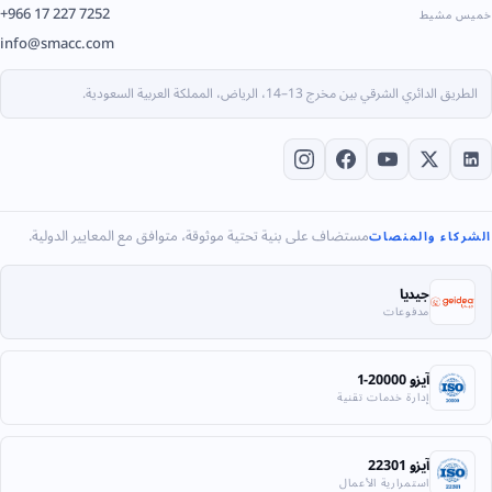
+966 17 227 7252
شيط
info@smacc.com
ري الشرقي بين مخرج 13–14، الرياض، المملكة العربية السعودية.
مستضاف على بنية تحتية موثوقة، متوافق مع المعايير الدولية.
ء والمنصات
جيديا
مدفوعات
آيزو 20000-1
إدارة خدمات تقنية
آيزو 22301
استمرارية الأعمال