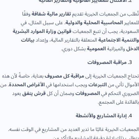
الامتثال للمعايير القانونية والتقارير المالية
من الجمعيات الخيرية تقديم
تقارير مالية شفافة
وفقًا
ير
المحاسبية المحلية والدولية
. على سبيل المثال، في
ية، يجب أن تتبع الجمعيات
قوانين وزارة الموارد البشرية
ية الاجتماعية
المتعلقة بالتقارير المالية، وإعداد
بيانات
والميزانية
العمومية
بشكل دوري.
مراقبة المصروفات
الجمعيات الخيرية إلى
مراقبة كل مصروف
بعناية، خاصةً لأن هذه
ل تأتي من
التبرعات
ويجب استخدامها في
الأغراض المحددة
. من
ي التحكم في
المصروفات
وضمان أن كل
قرش ينفق
يعود
دة على المجتمع.
إدارة المشاريع والأنشطة
ات الخيرية غالبًا ما تدير العديد من المشاريع في الوقت نفسه.
ذلك إدارة دقيقة للمشاريع والتأكد من