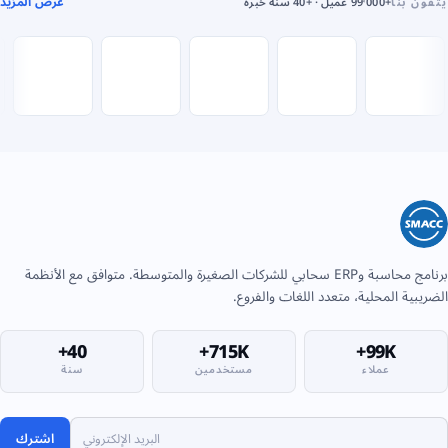
عرض المزيد
نا
+99٬000 عميل · +40 سنة خبرة
برنامج محاسبة وERP سحابي للشركات الصغيرة والمتوسطة. متوافق مع الأنظمة
ة المحلية، متعدد اللغات والفروع.
40+
715K+
99K+
عملاء
مستخدمين
سنة
اشترك