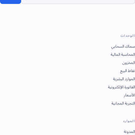
ت
لسحابي
 المالية
يع
البشرية
الإلكترونية
المجانية