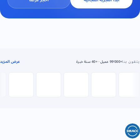
عرض المزيد
يثقون بنا
+99٬000 عميل · +40 سنة خبرة