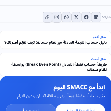
شارك:
مقال أقدم
دليل حساب القيمة العادلة مع نظام سماك: كيف تقيّم أصولك؟
مقال أحدث
طريقة حساب نقطة التعادل (Break Even Point) بواسطة
نظام سماك
ابدأ مع SMACC اليوم
جرّب مجاناً لمدة 14 يوماً - بدون بطاقة ائتمان وبدون التزام.
ابدأ التجربة المجانية
احجز عرضاً