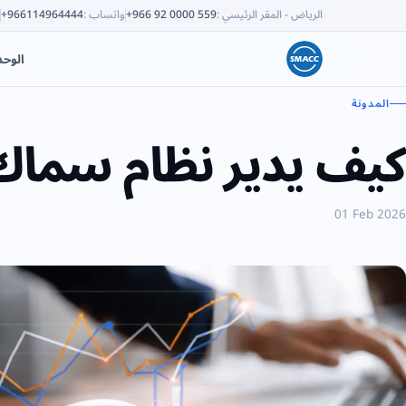
الرياض - المقر الرئيسي
:
+966 92 0000 559
واتساب
:
+966114964444
الوح
المدونة
كيف يدير نظام سماك
01 Feb 2026