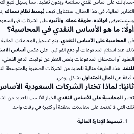
حساباتك على أساس نقدي بسلاسة وبدون تعقيد، مما يسهل تتبع التدف
التقارير المالية. في هذا المقال، سنتناول كيف
يُبسط نظام سماك
إدا
وسنستعرض
فوائده
،
طريقة عمله
،
وتأثيره
على الشركات في السعودي
أولًا: ما هو الأساس النقدي في المحاسبة؟
في
المحاسبة على الأساس النقدي
، يتم تسجيل المعاملات المالية
ذلك عند استلام المدفوعات أو دفع الفواتير.
على عكس
أساس الاست
العقود أو استحقاق المدفوعات بغض النظر عن توقيت الدفع الفعلي، 
للنقد
. هذه الطريقة مثالية للعديد من الشركات الصغيرة والمتوسطة ا
دقيقة عن
المال المتداول
بشكل يومي.
ثانيًا: لماذا تختار الشركات السعودية الأسا
تعتبر
المحاسبة على الأساس النقدي
الخيار الأنسب للعديد من ال
تلك التي لا تعتمد على معاملات معقدة أو كثيرة في وقت واحد.
تبسيط الإدارة المالية