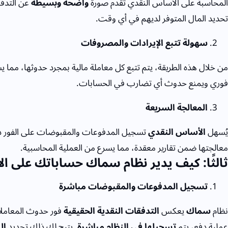
المحاسبة على الأساس النقدي تقدم صورة
واضحة وبسيطة
عن التدف
تحديد المال المتوفر لديهم في أي وقت.
سهولة تتبع الإيرادات والمصروفات
من خلال هذه الطريقة، يتم تتبع كل معاملة مالية بمجرد حدوثها، مما 
فوري ويمنع حدوث أي تضارب في الحسابات.
المعالجة السريعة
يُسهل
الأساس النقدي
تسجيل المدفوعات والمقبوضات على الفور دون 
معالجتها ضمن تقارير معقدة، مما يسرع من العملية المحاسبية.
ثالثًا: كيف يدير نظام سماك حساباتك على ا
تسجيل المدفوعات والمقبوضات مباشرة
نظام
سماك
يعكس
التدفقات النقدية الحقيقية
فور حدوث المعاملات 
عملية دفع، يتم
تسجيلها في النظام مباشرة
. يتيح لك ذلك تحديد
ال