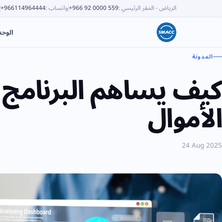
الرياض - المقر الرئيسي
:
+966 92 0000 559
واتساب
:
+966114964444
الوح
المدونة
كيف يساهم البرنامج
الأموال
24 Aug 2025