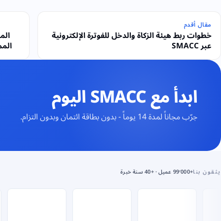
مقال أقدم
خطوات ربط هيئة الزكاة والدخل للفوترة الإلكترونية
المر
عبر SMACC
ابدأ مع SMACC اليوم
جرّب مجاناً لمدة 14 يوماً - بدون بطاقة ائتمان وبدون التزام.
يثقون بنا
+99٬000 عميل · +40 سنة خبرة