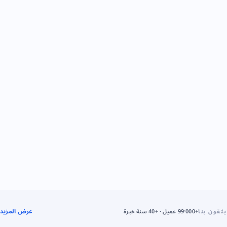
عرض المزيد
يثقون بنا
+99٬000 عميل · +40 سنة خبرة