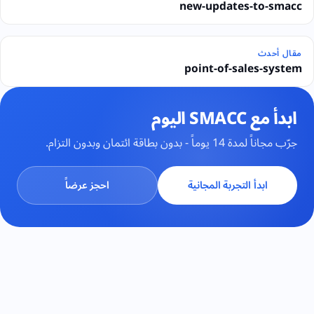
new-updates-to-smacc
مقال أحدث
point-of-sales-system
ابدأ مع SMACC اليوم
جرّب مجاناً لمدة 14 يوماً - بدون بطاقة ائتمان وبدون التزام.
ابدأ التجربة المجانية
احجز عرضاً