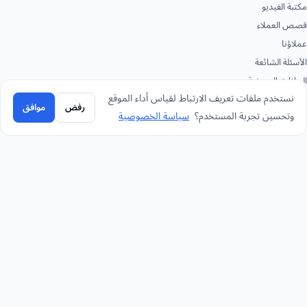
مكتبة الفيديو
قصص العملاء
عملاؤنا
الأسئلة الشائعة
البيانات الصحفية
نستخدم ملفات تعريف الارتباط لقياس أداء الموقع
الأكاديمية
رفض
موافق
وتحسين تجربة المستخدم؟
سياسة الخصوصية
الوثائق
تواصل
+966 92 0000 559
الرياض - المقر الرئيسي
+966114964444
واتساب الرياض - المقر الرئيسي
+966 12 691 8444
جدة
+966 3 889 0997
الخبر
+966 14 421 1960
تبوك
+966 16 385 8413
القصيم
+966 17 227 7252
خميس مشيط