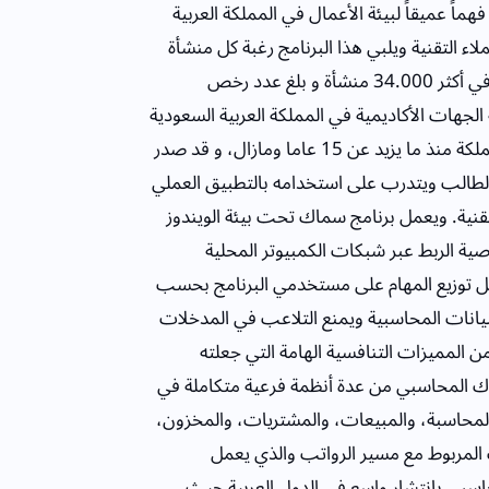
لذلك يحمل هذا البرنامج فهماً عميقاً لبيئة الأعمال في المملكة العربية
اء التقنية ويلبي هذا البرنامج رغبة كل منشأة
واحتياجاتها، لذلك حقق انتشارا واسعا إذ يستخدم برنامج سماك حاليا في أكثر 34.000 منشأة و بلغ عدد رخص
نامج سماك ثقة الجهات الأكاديمية في المملكة العربية السعودية
إذ اختير النظام ليدرس في أقسام المحاسبة في الكليات التقنية في المملكة منذ ما يزيد عن 15 عاما ومازال، و قد صدر
 الطالب ويتدرب على استخدامه بالتطبيق العملي
نية. ويعمل برنامج سماك تحت بيئة الويندوز
اك بتوفير خاصية الربط عبر شبكات الكمبيوتر المحلية
ل توزيع المهام على مستخدمي البرنامج بحسب
بيانات المحاسبية ويمنع التلاعب في المدخلات
 المميزات التنافسية الهامة التي جعلته
ماك المحاسبي من عدة أنظمة فرعية متكاملة في
لمحاسبة، والمبيعات، والمشتريات، والمخزون،
 المربوط مع مسير الرواتب والذي يعمل
سبي بانتشار واسع في الدول العربية حيث