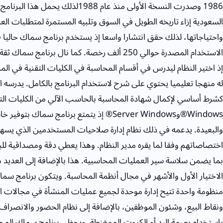
1986 وصدرت النسخة الأولى منذ عام 1988
السعودية إزاء تاريخه الطويل في السوق وتلبيه المستمرة لمتطلبات العمل
الاستخدام المصدرة حوالي 250 ألف رخصة. كما نال بر
له منهجا تعليميا يحتوي على شرح لاستخدام البرنامج بالكامل. يدرسه
كشرط أساسي لإكمال شهادة المحاسبة بالحاسب الآلي من الكليات التق
Windows®وServer Windows® إذ يتمتع برنامج سم
والبعيدة. يدعمه في ذلك نظام إدارة صلاحيات المستخدمين الذي يسه
اختصاصاتهم وفقا لما يقره مدير النظام. وهذا يعطي دقة ومصداقية لل
بما يضمن سلاسة سير العمليات المحاسبية. هذا بالإضافة إلى العديد من
الاختيار الأول والأشهر في مجال أنظمة المحاسبة. ويتكون برنامج س
منظومة واحدة تتيح إدارة موحدة لجميع عمليات المنشأة في مجالات ا
ونقاط البيع، وشئون الموظفين، بالإضافة إلى نظام الحضور والانصراف
باستخدام بصمة اليد أو الكروت الممغنطة. ويحظى برنامج سماك المحا