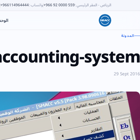
الرياض - المقر الرئيسي
:
+966 92 0000 559
واتساب
:
+966114964444
الوح
المدونة
accounting-system
29 Sept 2016