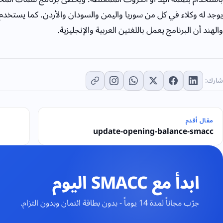
يوجد له وكلاء في كل من سوريا واليمن والسودان والأردن. كما يستخدم 
والهند أن البرنامج يعمل باللغتين العربية والإنجليزية.
شارك:
مقال أقدم
update-opening-balance-smacc
ابدأ مع SMACC اليوم
جرّب مجاناً لمدة 14 يوماً - بدون بطاقة ائتمان وبدون التزام.