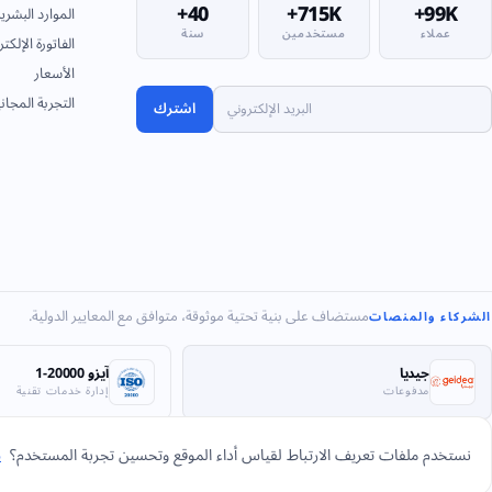
40+
715K+
99K+
الموارد البشري
عملاء
مستخدمين
سنة
الفاتورة الإلكتر
الأسعار
التجربة المجان
اشترك
مستضاف على بنية تحتية موثوقة، متوافق مع المعايير الدولية.
الشركاء والمنصات
جيديا
آيزو 20000-1
مدفوعات
إدارة خدمات تقنية
نستخدم ملفات تعريف الارتباط لقياس أداء الموقع وتحسين تجربة المستخدم؟
س
© 2026 شركة بحر العرب لأنظمة المعلومات. كل الحقوق محفوظة.