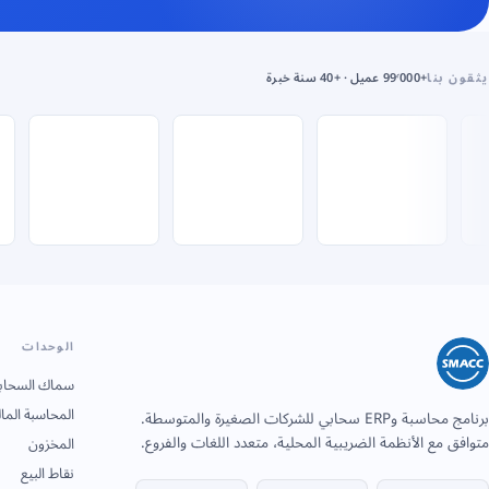
يثقون بنا
+99٬000 عميل · +40 سنة خبرة
الوحدات
سماك السحاب
المحاسبة المال
برنامج محاسبة وERP سحابي للشركات الصغيرة والمتوسطة.
متوافق مع الأنظمة الضريبية المحلية، متعدد اللغات والفروع.
المخزون
نقاط البيع