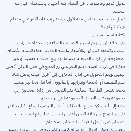
عميل قديم ومحفوظ داخل النظام يتم اختياره باستخدام خيارات
البحث.
عميل جديد يتم التعامل معه لأول مرة يتم إضافة بالنقر علي مفتاح
أف 2 ثم أف 6.
وكتابة اسم العميل.
وفي خانة البيان يتم اختيار الأصناف المباعة باستخدام خيارات
البحث وتحديد كمياتها والأسعار ونسبة الخصم، هذا بالنسبة للأصناف
المحفوظة في كرت الصنف. وعندما نود بيع أصناف خدمية أو غير
مخزنة في كرت الصنف يتم النقر علي زر المربع في حقل البيان أقصى
اليمين ويتم التحويل من إدارة المخزون إلي أخرى حيث يمكن كتابة
اسم الصنف أو الخدمة وإدراجها بالفاتورة ، أما إذا أردنا بيع صنف
مجمع بنفس الطريقة السابقة يتم التحويل من إدارة المخزون إلي
مجموعة ونختار بالبحث المجموعة التي نريد بيعها .
وننبه إلي أنة يمكن إدراج ملاحظات أسفل الصنف المباع وذلك بالنقر
علي زر المربع في خانة البيان أقصى اليسار. مثلا رقم التسلسل ،
الضمان غير شامل العبث ، الضمان لمدة عام .
وبعد ذلك يمكن إدخال أية مبالغ كرسوم إضافية في حال وجود رسوم