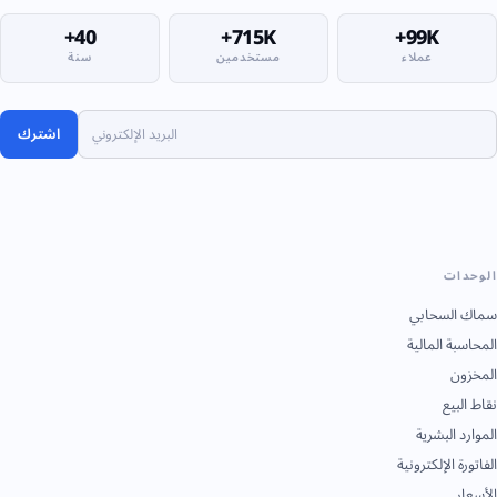
40+
715K+
99K+
عملاء
مستخدمين
سنة
اشترك
الوحدات
سماك السحابي
المحاسبة المالية
المخزون
نقاط البيع
الموارد البشرية
الفاتورة الإلكترونية
الأسعار