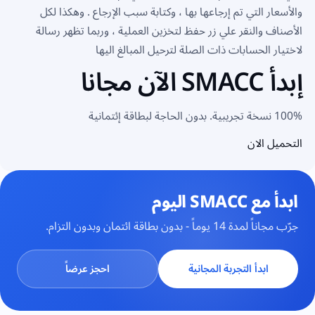
والأسعار التي تم إرجاعها بها ، وكتابة سبب الإرجاع . وهكذا لكل
الأصناف والنقر علي زر حفظ لتخزين العملية ، وربما تظهر رسالة
لاختيار الحسابات ذات الصلة لترحيل المبالغ اليها
إبدأ SMACC الآن مجانا
100% نسخة تجريبية. بدون الحاجة لبطاقة إئتمانية
التحميل الان
ابدأ مع SMACC اليوم
جرّب مجاناً لمدة 14 يوماً - بدون بطاقة ائتمان وبدون التزام.
ابدأ التجربة المجانية
احجز عرضاً