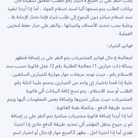
يجب النقر علي زر المربع لاختيار رقم الطلب المعلق لتنفيذه فان
بيانات الطلب يتم نسخها أليا لسند استلام المواد ، أما إذا أردنا تنفيذ
سند استلام مباشر دون الرجوع إلي طلب شراء فإننا نختار الإجابة بلا ،
وعلية يجب تحديد الأصناف وكمياتها ، والنقر علي خيار حفظ لتخزين
العملية .
فواتير الشراء :
لمعالجة إدخال فواتير المشتريات يتم النقر علي زر إضافة فتظهر
رسالة ذات خيارين 1/ معالجة الطلبية رقم 2/ عمل فاتورة حسب سند
الاستلام رقم ، حيث توجد مربعات حوار موازية للخيارين السابقين ،
علية إذا قمنا باختيار إي واحد من الخيارين يتحتم علينا كتابة رقم
الطلب أو سند الاستلام ، يتم نسخ كافة البيانات ألي فاتورة
المشتريات حيث يمكن تحريرها وإضافة بعض المعلومات أليها ويتم
تحديد طريقة الدفع ، وتكملة بقية الفاتورة .
أما إذا أردنا إضافة فاتورة مشتريات مباشرة يتم النقر علي زر إضافة
ثم زر خروج ينتقل المؤشر ألي تحديد طريقة الدفع عادي إذا اخترنا
نقدي أما إذا اخترنا اجل ، يظهر F2مربع حوار لإدخال أو اختيار اسم