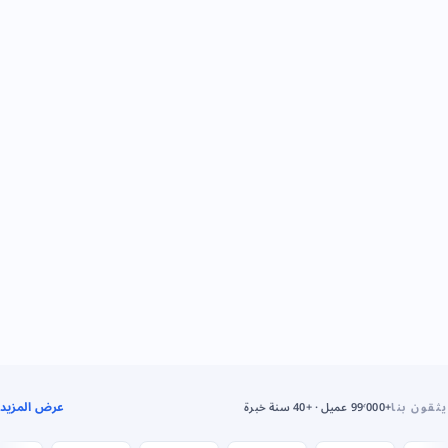
عرض المزيد
يثقون بنا
+99٬000 عميل · +40 سنة خبرة