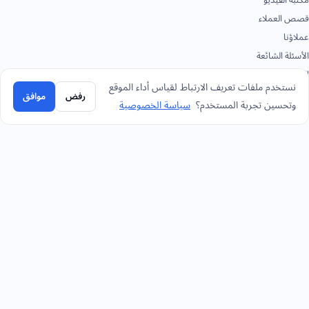
قصص العملاء
عملاؤنا
الأسئلة الشائعة
البيانات الصحفية
نستخدم ملفات تعريف الارتباط لقياس أداء الموقع
الأكاديمية
رفض
موافق
وتحسين تجربة المستخدم؟
سياسة الخصوصية
الوثائق
تواصل
+966 92 0000 559
الرياض - المقر الرئيسي
+966114964444
واتساب الرياض - المقر الرئيسي
+966 12 691 8444
جدة
+966 3 889 0997
الخبر
+966 14 421 1960
تبوك
+966 16 385 8413
القصيم
+966 17 227 7252
خميس مشيط
info@smacc.com