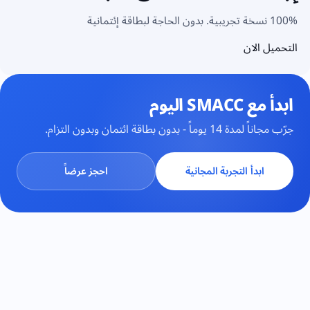
100% نسخة تجريبية. بدون الحاجة لبطاقة إئتمانية
التحميل الان
ابدأ مع SMACC اليوم
جرّب مجاناً لمدة 14 يوماً - بدون بطاقة ائتمان وبدون التزام.
ابدأ التجربة المجانية
احجز عرضاً