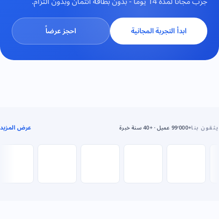
جرّب مجاناً لمدة 14 يوماً - بدون بطاقة ائتمان وبدون التزام.
ابدأ التجربة المجانية
احجز عرضاً
عرض المزيد
يثقون بنا
+99٬000 عميل · +40 سنة خبرة