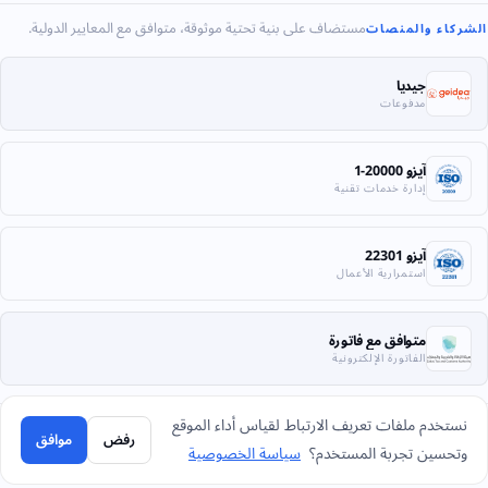
مستضاف على بنية تحتية موثوقة، متوافق مع المعايير الدولية.
الشركاء والمنصات
جيديا
مدفوعات
آيزو 20000-1
إدارة خدمات تقنية
آيزو 22301
استمرارية الأعمال
متوافق مع فاتورة
الفاتورة الإلكترونية
نستخدم ملفات تعريف الارتباط لقياس أداء الموقع
رفض
موافق
© 2026 شركة بحر العرب لأنظمة المعلومات. كل الحقوق محفوظة.
وتحسين تجربة المستخدم؟
سياسة الخصوصية
الخصوصية
الشروط
الإرجاع
خريطة الموقع