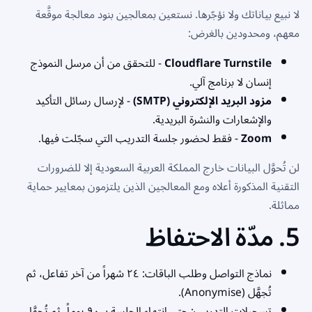
لا نبيع بياناتك ولا نؤجّرها. نستعين بمعالجين بنود معالجة موقَّعة
معهم، ومحدودين بالغرض:
Cloudflare Turnstile
- للتحقق من أن مرسل النموذج
إنسان لا برنامج آلي.
مزود البريد الإلكتروني (SMTP)
- لإرسال رسائل التأكيد
والإشعارات والنشرة البريدية.
Zoom
- فقط لحضور جلسة التدريب التي سجّلت فيها.
لن تُحوَّل البيانات خارج المملكة العربية السعودية إلا للضرورات
التقنية المذكورة أعلاه ومع المعالجين الذين يلتزمون بمعايير حماية
مماثلة.
5. مدّة الاحتفاظ
نماذج التواصل وطلب الباقات: ٢٤ شهراً من آخر تفاعل، ثم
تُجهَّل (Anonymise).
تسجيلات التدريب: حتى انتهاء الجلسة بـ ٩٠ يوماً، ثم تُجهَّل.