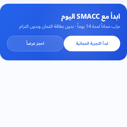
ابدأ مع SMACC اليوم
جرّب مجاناً لمدة 14 يوماً - بدون بطاقة ائتمان وبدون التزام.
ابدأ التجربة المجانية
احجز عرضاً