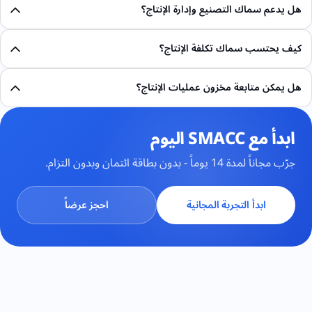
هل يدعم سماك التصنيع وإدارة الإنتاج؟
كيف يحتسب سماك تكلفة الإنتاج؟
هل يمكن متابعة مخزون عمليات الإنتاج؟
ابدأ مع SMACC اليوم
جرّب مجاناً لمدة 14 يوماً - بدون بطاقة ائتمان وبدون التزام.
ابدأ التجربة المجانية
احجز عرضاً