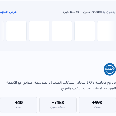
عرض المزيد
يثقون بنا
+99٬000 عميل · +40 سنة خبرة
برنامج محاسبة وERP سحابي للشركات الصغيرة والمتوسطة. متوافق مع الأنظمة
الضريبية المحلية، متعدد اللغات والفروع.
40+
715K+
99K+
عملاء
مستخدمين
سنة