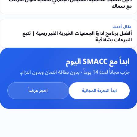
مع سماك
مقال أحدث
أفضل برنامج ادارة الجمعيات الخيرية الغير ربحية | تتبع
التبرعات بشفافية
ابدأ مع SMACC اليوم
جرّب مجاناً لمدة 14 يوماً - بدون بطاقة ائتمان وبدون التزام.
ابدأ التجربة المجانية
احجز عرضاً