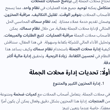
تحتاج محلات الجملة إلى
برنامج حسابات للمحلات
متكامل
يمكنه
توحيد
جميع هذه العمليات في
نظام واحد
، مما يسمح
لأصحاب المحلات
بتوفير الوقت
،
تقليل التكاليف
،
مراقبة المخزون
،
وضمان تقديم خدمة عملاء ممتازة. يُعد
نظام سماك
المحاسبي الحل
المثالي لإدارة محلات الجملة بفعالية. من خلال
نظام سماك
، يمكن
لأصحاب محلات الجملة
مراقبة العمليات
،
تتبع الطلبات والمبيعات
،
وتحليل الأداء المالي للشركة بكفاءة وسهولة. في هذا المقال، سنناقش
كيفية
إدارة محلات الجملة
باستخدام
نظام سماك
وكيف يساعد هذا
النظام في
تحسين الكفاءة
،
زيادة الربحية
، وتحقيق
إدارة مالية أكثر
دقة
.
أولًا: تحديات إدارة محلات الجملة
إدارة المخزون الكبير والمتنوع
في محلات الجملة، يتعامل أصحاب المحلات مع
كميات ضخمة
ومتنوعة
من
المنتجات
. إدارة هذا المخزون بشكل دقيق وفعال يمكن أن يكون أمرًا
معقدًا، خاصة عندما يتعين تتبع: