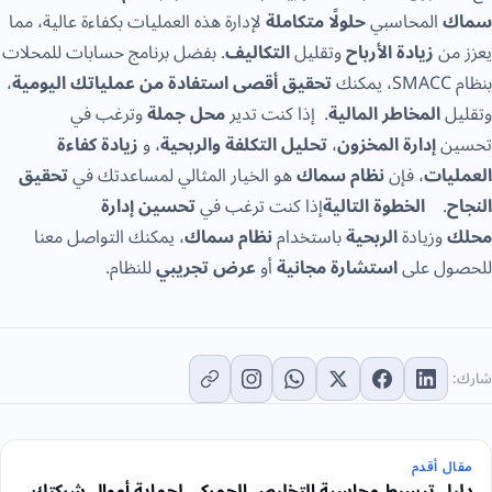
سماك
المحاسبي
حلولًا متكاملة
لإدارة هذه العمليات بكفاءة عالية، مما
يعزز من
زيادة الأرباح
وتقليل
التكاليف
. بفضل برنامج حسابات للمحلات
بنظام SMACC، يمكنك
تحقيق أقصى استفادة من عملياتك اليومية
،
وتقليل
المخاطر المالية
. إذا كنت تدير
محل جملة
وترغب في
تحسين
إدارة المخزون
،
تحليل التكلفة والربحية
، و
زيادة كفاءة
العمليات
، فإن
نظام سماك
هو الخيار المثالي لمساعدتك في
تحقيق
النجاح
.
الخطوة التالية
إذا كنت ترغب في
تحسين إدارة
محلك
وزيادة
الربحية
باستخدام
نظام سماك
، يمكنك التواصل معنا
للحصول على
استشارة مجانية
أو
عرض تجريبي
للنظام.
شارك:
مقال أقدم
دليل تبسيط محاسبة التخليص الجمركي لحماية أموال شركتك