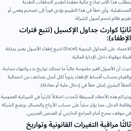
يتطلب هذا الأمر نماذج مالية معقدة لتقدير التدفقات النقدية
المستقبلية، وأي خطأ في هذا التقييم يؤدي فوراً إلى تضخيم وهمي أو
تقزيم ظالم لحجم أصول الشركة.
ثانيًا كوارث جداول الإكسيل (تتبع فترات
الإطفاء):
الاعتماد على الجداول اليدوية (Excel) لتتبع إطفاء الأصول يعتبر بمثابة
قنبلة موقوتة داخل الإدارة المالية.
حيث أن الأصول الغير ملموسة غالباً ما تمتلك تواريخ بدء وانتهاء متباينة،
والقيام بحساب أقساط الإطفاء يدوياً لكل أصل يضاعف من احتمالية
الخطأ البشري (مثل خطأ في إدخال خلية أو معادلة).
وتتراكم هذه الأخطاء البسيطة لتُحدث اختلالاً كارثياً في الميزانية العمومية
وقائمة الدخل، مما يؤثر سلباً على حساب الأرباح والخسائر، ويضع الشركة
في موقف محرج أمام المراجع الخارجي أو الفحص الضريبي.
ثالثًا مراقبة التغيرات القانونية وتواريخ