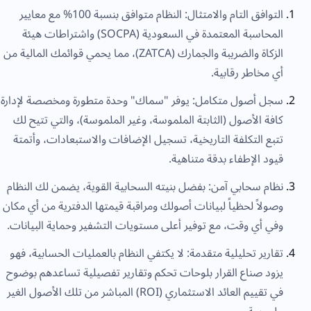
التوافق التام والامتثال: النظام متوافق بنسبة 100% مع معايير
المحاسبة المعتمدة في السعودية (SOCPA) واشتراطات هيئة
الزكاة والضريبة والجمارك (ZATCA)، مما يحمي قوائمك المالية من
أي مخاطر رقابية.
سجل أصول متكامل: يوفر "سماك" وحدة متطورة ومخصصة لإدارة
كافة الأصول (الثابتة الملموسة، وغير الملموسة)، والتي تتيح لك
تتبع التكلفة التاريخية، تسجيل الإضافات والاستبعادات، وأتمتة
قيود الإطفاء بدقة متناهية.
نظام سحابي آمن: بفضل بنيته السحابية القوية، يضمن لك النظام
وصولاً لحظياً لبيانات أصولك ومراقبة قيمتها الدفترية من أي مكان
وفي أي وقت، مع توفير أعلى مستويات التشفير وحماية البيانات.
تقارير تحليلية متقدمة: لا يكتفي النظام بالعمليات الحسابية، فهو
يزود صناع القرار بلوحات تحكم وتقارير تفصيلية تساعدهم بوضوح
في تقييم العائد الاستثماري (ROI) المباشر من تلك الأصول الغير