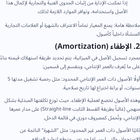
إذا تمكنت الإدارة من إثبات الجدوى الفنية والتجارية لإكمال هذا
الأصل واستخدامه، وتوافر الموارد اللازمة لذلك.
ملاحظة هامة: يمنع المعيار تماماً الاعتراف بالشهرة أو العلامات التجارية
المنشأة داخلياً كأصول.
2. الإطفاء (Amortization)
بمجرد تسجيل الأصل في الميزانية، يتم تحديد طريقة استهلاك قيمته بناءً
على ما يُعرف بالعمر الإنتاجي، وينقسم إلى قسمين:
أولًا الأصول ذات العمر الإنتاجي المحدود: مثل رخصة تشغيل مدتها 5
سنوات، أو براءة اختراع لها تاريخ صلاحية.
وهذه الأصول تخضع لعملية الإطفاء، حيث توزع تكلفتها المبدئية بشكل
منهجي (غالباً بطريقة القسط الثابت Straight-line) على مدار عمرها
الإنتاجي، وتُحمل كمصروف دوري في قائمة الدخل.
ثانيًا الأصول ذات العمر غير المحدود: مثل "الشهرة" الناتجة عن
الاستحواذ، والتي ليس لها حد زمني متوقع لتوليد المنافع.