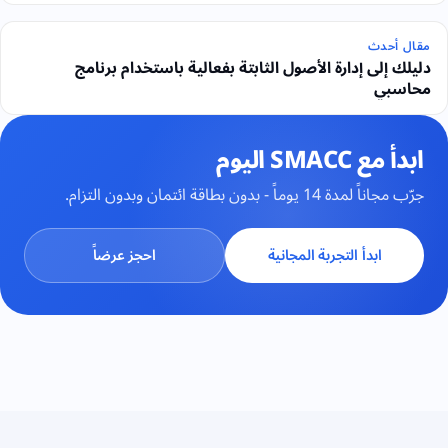
مقال أحدث
دليلك إلى إدارة الأصول الثابتة بفعالية باستخدام برنامج
محاسبي
ابدأ مع SMACC اليوم
جرّب مجاناً لمدة 14 يوماً - بدون بطاقة ائتمان وبدون التزام.
ابدأ التجربة المجانية
احجز عرضاً