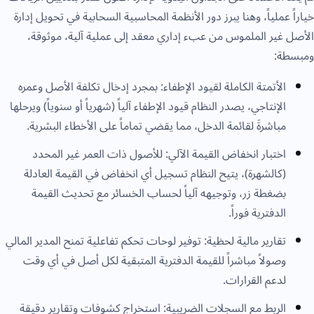
خياراً عملياً، وهنا يبرز دور الأنظمة المحاسبية السحابية في تحويل إدارة
الأصل غير الملموس من عبء إداري معقد إلى عملية آلية، موثوقة،
ومبسطة:
الأتمتة الكاملة لقيود الإطفاء: بمجرد إدخال تكلفة الأصل وعمره
الإنتاجي، يصدر النظام قيود الإطفاء آلياً (شهرياً أو سنوياً) ويرحلها
مباشرةَ لقائمة الدخل، مما يقضي تماماً على الأخطاء البشرية.
اختبار انخفاض القيمة الآلي: للأصول ذات العمر غير المحدد
(كالشهرة)، يتيح النظام تسجيل أي انخفاض في القيمة العادلة
بضغطة زر، وتوجيهه آلياً لحساب الخسائر مع تحديث القيمة
الدفترية فوراً.
تقارير مالية لحظية: توفير لوحات تحكم تفاعلية تمنح المدير المالي
وصولاً مباشراً للقيمة الدفترية المتبقية لكل أصل في أي وقت
لدعم القرارات.
الربط مع السجلات الضريبية: استخراج كشوفات وتقارير دقيقة