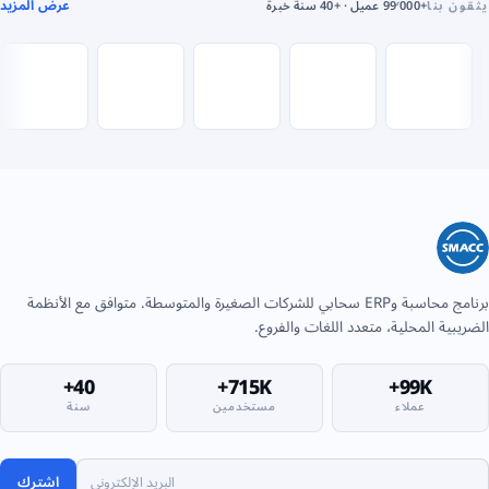
عرض المزيد
يثقون بنا
+99٬000 عميل · +40 سنة خبرة
برنامج محاسبة وERP سحابي للشركات الصغيرة والمتوسطة. متوافق مع الأنظمة
الضريبية المحلية، متعدد اللغات والفروع.
40+
715K+
99K+
عملاء
مستخدمين
سنة
اشترك