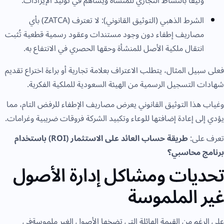
وثيقاً بالنشاط التجاري للمنشأة ويساهم في توليد الإيرادات.
الشرط الذهبي (التوثيق القانوني): لا تعترف (ZATCA) بأي
مصاريف إطفاء دون وجود مستندات وعقود رسمية قطعية تُثبت
انتقال ملكية الأصل للمنشأة وحقها الحصري في الانتفاع به.
فعلى سبيل المثال، يتطلب الاعتراف بعلامة تجارية أو براءة اختراع تقديم
شهادات التسجيل الرسمية من الهيئة السعودية للملكية الفكرية.
وغياب هذا التوثيق القانوني يعرض مصاريف الإطفاء للرفض التام، مما
يؤدي إلى إعادة إضافتها للوعاء وتكبيد الشركة فروقات ضريبية وغرامات.
تعرف على:
طريقة حساب العائد على الاستثمار (ROI) باستخدام
برنامج محاسبي؟
تحديات ومشاكل إدارة الأصول
غير الملموسة
على الرغم من القيمة الهائلة التي تضخها الأصول الغير ملموسةفي