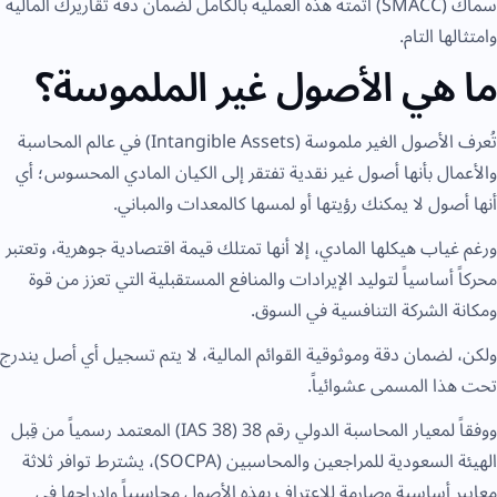
سماك (SMACC) أتمتة هذه العملية بالكامل لضمان دقة تقاريرك المالية
وامتثالها التام.
ما هي الأصول غير الملموسة؟
تُعرف الأصول الغير ملموسة (Intangible Assets) في عالم المحاسبة
والأعمال بأنها أصول غير نقدية تفتقر إلى الكيان المادي المحسوس؛ أي
أنها أصول لا يمكنك رؤيتها أو لمسها كالمعدات والمباني.
ورغم غياب هيكلها المادي، إلا أنها تمتلك قيمة اقتصادية جوهرية، وتعتبر
محركاً أساسياً لتوليد الإيرادات والمنافع المستقبلية التي تعزز من قوة
ومكانة الشركة التنافسية في السوق.
ولكن، لضمان دقة وموثوقية القوائم المالية، لا يتم تسجيل أي أصل يندرج
تحت هذا المسمى عشوائياً.
ووفقاً لمعيار المحاسبة الدولي رقم 38 (IAS 38) المعتمد رسمياً من قِبل
الهيئة السعودية للمراجعين والمحاسبين (SOCPA)، يشترط توافر ثلاثة
معايير أساسية وصارمة للاعتراف بهذه الأصول محاسبياً وإدراجها في