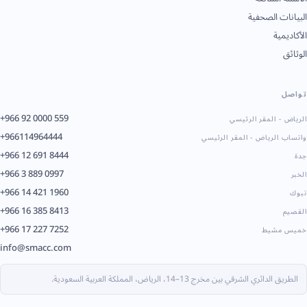
البيانات الصحفية
الأكاديمية
الوثائق
تواصل
+966 92 0000 559
الرياض - المقر الرئيسي
+966114964444
واتساب الرياض - المقر الرئيسي
+966 12 691 8444
جدة
+966 3 889 0997
الخبر
+966 14 421 1960
تبوك
+966 16 385 8413
القصيم
+966 17 227 7252
خميس مشيط
info@smacc.com
الطريق الدائري الشرقي بين مخرج 13–14، الرياض، المملكة العربية السعودية.