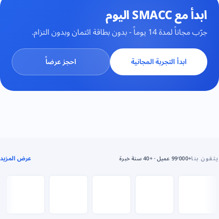
ابدأ مع SMACC اليوم
جرّب مجاناً لمدة 14 يوماً - بدون بطاقة ائتمان وبدون التزام.
ابدأ التجربة المجانية
احجز عرضاً
عرض المزيد
يثقون بنا
+99٬000 عميل · +40 سنة خبرة