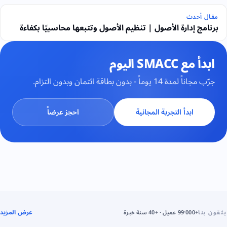
مقال أحدث
برنامج إدارة الأصول | تنظيم الأصول وتتبعها محاسبيًا بكفاءة
ابدأ مع SMACC اليوم
جرّب مجاناً لمدة 14 يوماً - بدون بطاقة ائتمان وبدون التزام.
ابدأ التجربة المجانية
احجز عرضاً
عرض المزيد
يثقون بنا
+99٬000 عميل · +40 سنة خبرة