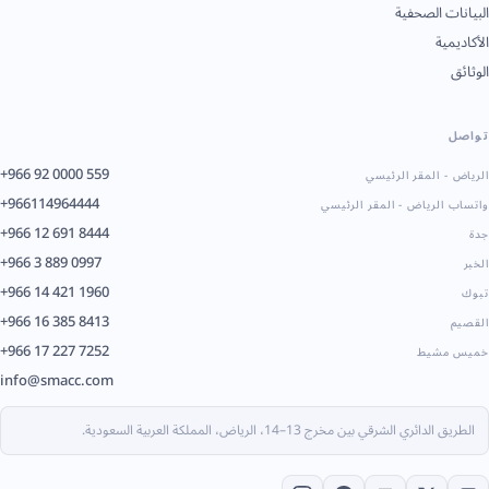
البيانات الصحفية
الأكاديمية
الوثائق
تواصل
+966 92 0000 559
الرياض - المقر الرئيسي
+966114964444
واتساب الرياض - المقر الرئيسي
+966 12 691 8444
جدة
+966 3 889 0997
الخبر
+966 14 421 1960
تبوك
+966 16 385 8413
القصيم
+966 17 227 7252
خميس مشيط
info@smacc.com
الطريق الدائري الشرقي بين مخرج 13–14، الرياض، المملكة العربية السعودية.