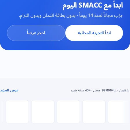
ابدأ مع SMACC اليوم
جرّب مجاناً لمدة 14 يوماً - بدون بطاقة ائتمان وبدون التزام.
ابدأ التجربة المجانية
احجز عرضاً
عرض المزيد
يثقون بنا
+99٬000 عميل · +40 سنة خبرة