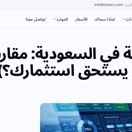
البريد
:
info@smacc.com
دات
لماذا سماك
الأسعار
الموارد
تواصل معنا
 في السعودية: مقارن
هم يستحق استثمارك؟)