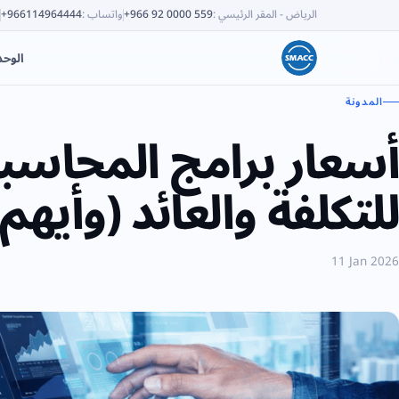
الرياض - المقر الرئيسي
:
+966 92 0000 559
واتساب
:
+966114964444
الوح
المدونة
أسعار برامج المحاسبة
للتكلفة والعائد (وأي
11 Jan 2026