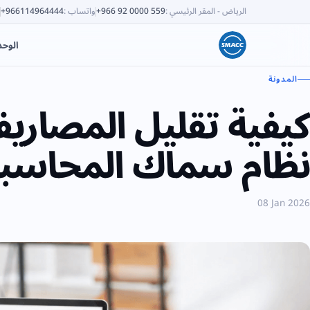
الرياض - المقر الرئيسي
:
+966 92 0000 559
واتساب
:
+966114964444
الوح
المدونة
كيفية تقليل المصاريف
نظام سماك المحاسب
08 Jan 2026