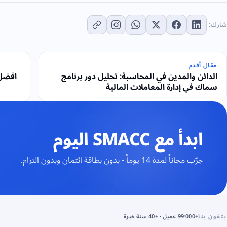
شارك:
مقال أقدم
الدائن والمدين في المحاسبة: تحليل دور برنامج
افضل 
سماك في إدارة المعاملات المالية
ابدأ مع SMACC اليوم
جرّب مجاناً لمدة 14 يوماً - بدون بطاقة ائتمان وبدون التزام.
يثقون بنا
+99٬000 عميل · +40 سنة خبرة